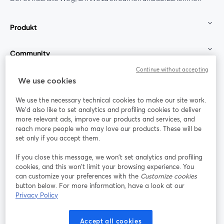
Produkt
Community
Continue without accepting
StreamYard für
We use cookies
We use the necessary technical cookies to make our site work.
Mitmachen
We'd also like to set analytics and profiling cookies to deliver
more relevant ads, improve our products and services, and
reach more people who may love our products. These will be
Webinar
Facebook
X (Twitter)
wird in einem neuen Tab geöffnet
wird in ei
set only if you accept them.
YouTube
Instagram
LinkedIn
wird in einem neuen Tab geöffnet
wird in einem neuen Tab geöffnet
wird in eine
If you close this message, we won’t set analytics and profiling
cookies, and this won’t limit your browsing experience. You
can customize your preferences with the
Customize cookies
button below. For more information, have a look at our
Privacy Policy
Nutzungsbedingungen
Plattformbedingungen
wird in einem neuen Tab geöffnet
wird in eine
Datenschutzrichtlinie
Cookie-Richtlinie
Accept all cookies