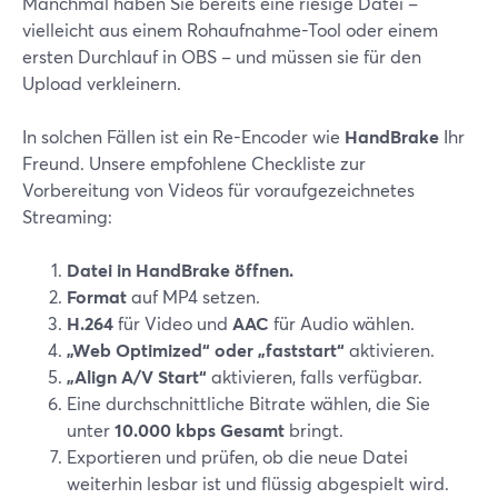
Manchmal haben Sie bereits eine riesige Datei –
vielleicht aus einem Rohaufnahme-Tool oder einem
ersten Durchlauf in OBS – und müssen sie für den
Upload verkleinern.
In solchen Fällen ist ein Re-Encoder wie
HandBrake
Ihr
Freund. Unsere empfohlene Checkliste zur
Vorbereitung von Videos für voraufgezeichnetes
Streaming:
Datei in HandBrake öffnen.
Format
auf MP4 setzen.
H.264
für Video und
AAC
für Audio wählen.
„Web Optimized“ oder „faststart“
aktivieren.
„Align A/V Start“
aktivieren, falls verfügbar.
Eine durchschnittliche Bitrate wählen, die Sie
unter
10.000 kbps Gesamt
bringt.
Exportieren und prüfen, ob die neue Datei
weiterhin lesbar ist und flüssig abgespielt wird.