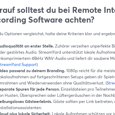
auf solltest du bei Remote In
ording Software achten?
 Optionen vergleichst, halte deine Kriterien klar und ergebni
udioqualität an erster Stelle.
Zuhörer verzeihen unperfekte Bi
der gestörtes Audio. StreamYard unterstützt lokale Aufnahm
nkomprimiertem 48kHz WAV-Audio und liefert dir saubere Mas
StreamYard Support
)
ideo passend zu deinem Branding.
1080p reicht für die meist
okalaufnahmen auf fortgeschrittenen Setups geben dir Spie
mrahmen und Wiederverwenden ohne Qualitätsverlust. (
Stre
eparate Spuren für jede Person.
Einzeldateien pro Teilnehmer
on Husten, Übersprechen oder Lüftergeräuschen in der Nach
eibungsloses Gästeerlebnis.
Gäste sollten per Link beitreten, 
nstallationsassistenten.
loud plus lokale Sicherheit.
Lokale Aufnahmen schützen vor in