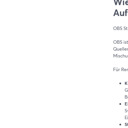
Wie
Au
OBS Stu
OBS is
Quelle
Mischu
Für Re
K
G
B
E
S
E
S