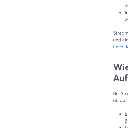
I
I
w
Stream
und ein
Local 
Wie
Au
Bei St
ob du l
B
B
L