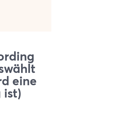
ording
swählt
d eine
ist)