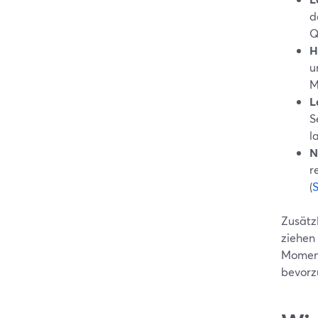
d
Q
H
u
M
L
S
l
N
r
(
Zusätzl
ziehen
Momente
bevorz