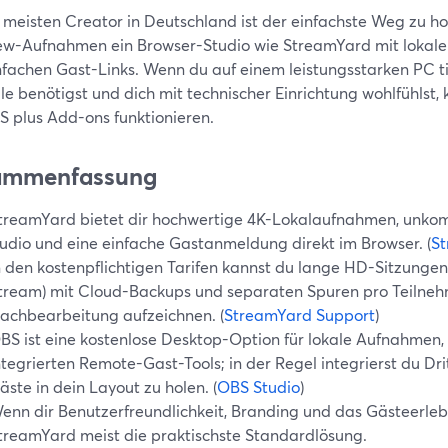
e meisten Creator in Deutschland ist der einfachste Weg zu 
iew-Aufnahmen ein Browser-Studio wie StreamYard mit lokale
nfachen Gast-Links. Wenn du auf einem leistungsstarken PC 
le benötigst und dich mit technischer Einrichtung wohlfühlst,
S plus Add-ons funktionieren.
ammenfassung
treamYard bietet dir hochwertige 4K-Lokalaufnahmen, unko
udio und eine einfache Gastanmeldung direkt im Browser. (
St
n den kostenpflichtigen Tarifen kannst du lange HD-Sitzungen
tream) mit Cloud-Backups und separaten Spuren pro Teilnehme
achbearbeitung aufzeichnen. (
StreamYard Support
)
BS ist eine kostenlose Desktop-Option für lokale Aufnahmen, 
ntegrierten Remote-Gast-Tools; in der Regel integrierst du Dr
äste in dein Layout zu holen. (
OBS Studio
)
enn dir Benutzerfreundlichkeit, Branding und das Gästeerlebn
treamYard meist die praktischste Standardlösung.