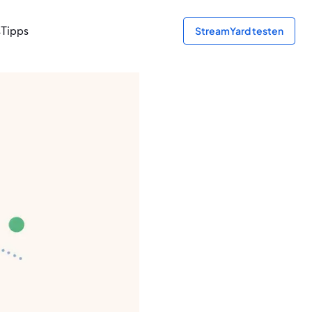
s
Tipps
StreamYard testen