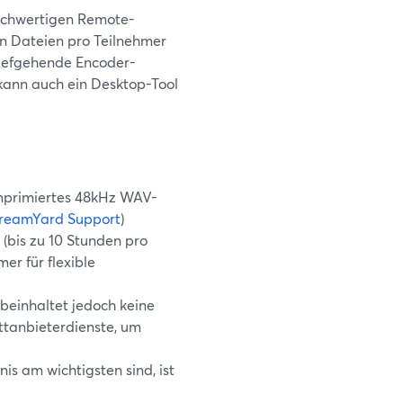
hochwertigen Remote-
n Dateien pro Teilnehmer
tiefgehende Encoder-
 kann auch ein Desktop-Tool
mprimiertes 48kHz WAV-
reamYard Support
)
 (bis zu 10 Stunden pro
r für flexible
beinhaltet jedoch keine
ittanbieterdienste, um
is am wichtigsten sind, ist