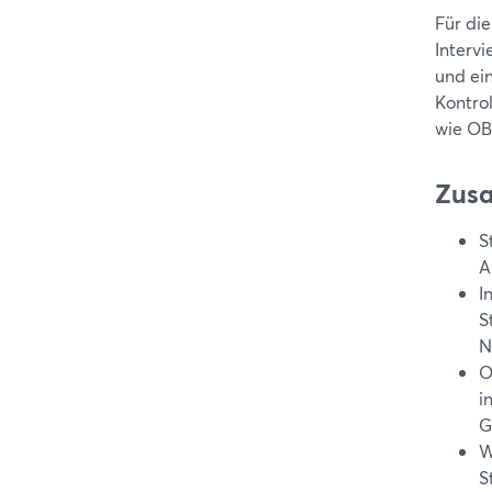
Für di
Interv
und ei
Kontrol
wie OB
Zus
S
A
I
S
N
O
i
G
W
S