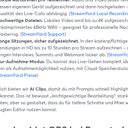
essen eigenem Gerät aufgezeichnet und dann hochgeladen – d
ualität des Live-Calls abhängig. (
StreamYard Local Recordi
ochwertige Dateien.
Lokales Video wird bis zu 4K aufgezeichn
nkomprimiertes 48kHz WAV – geeignet für professionelle Na
astering. (
StreamYard Support
)
ange Sitzungen, sicher aufgezeichnet.
In den kostenpflichtige
endungen in HD bis zu 10 Stunden pro Stream aufzeichnen – 
angen Interviews, Summits und Webinare locker ab. (
StreamYa
ur-Aufnahme-Modus.
Du kannst das Live-Gehen komplett üb
ein als Aufnahmemöglichkeit nutzen, mit Cloud-Speicherstunde
StreamYard Preise
)
ich bieten wir
AI Clips
, damit du mit Prompts schnell Highligh
 kannst. Das ist bewusst „leichtgewichtige Bearbeitung“: star
n, aber so gestaltet, dass du für tiefere Schnitte und Mixe 
ugten Editor nutzen kannst.