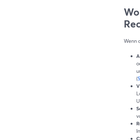
Wor
Rec
Wenn du
A
o
u
(
V
L
U
S
v
R
I
C