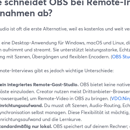
 schneidet OBS bei Remote-In
fnahmen ab?
dio ist oft die erste Alternative, weil es kostenlos und weit ver
t eine Desktop-Anwendung für Windows, macOS und Linux, d
n aufnimmt und streamt. Sie unterstützt leistungsstarke, Ech
ng mit Szenen, Übergängen und flexiblen Encodern. (
OBS Stu
mote-Interviews gibt es jedoch wichtige Unterschiede:
ein integriertes Remote-Gast-Studio.
OBS bietet keine native
äste einzuladen. Creator nutzen meist Drittanbieter-Browsert
rowserquelle), um Remote-Video in OBS zu bringen. (
VDO.Nin
inrichtungsaufwand.
Du musst oft Szenen, Audio-Routing, E
ynchronisation selbst managen. Diese Flexibilität ist mächtig
inrichtungsaufwand und die Lernkurve.
tandardmäßig nur lokal.
OBS speichert auf deinem Rechner; es