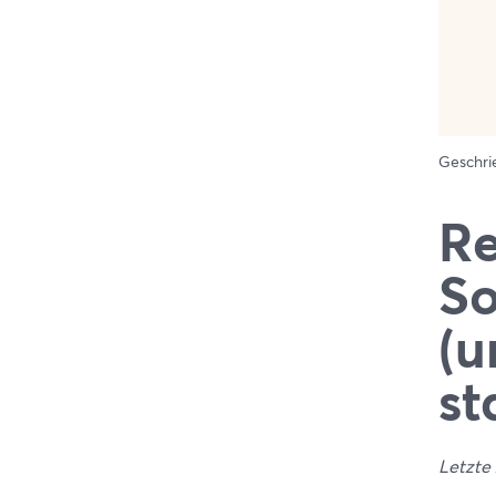
Geschr
Re
So
(u
st
Letzte 