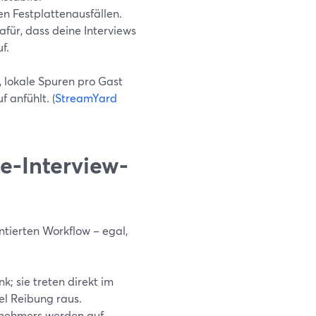
n Festplattenausfällen.
für, dass deine Interviews
f.
 lokale Spuren pro Gast
 anfühlt. (
StreamYard
-Interview-
tierten Workflow – egal,
k; sie treten direkt im
el Reibung raus.
lnehmers werden auf