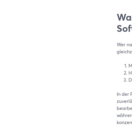
Was
Sof
Wer na
gleichz
M
H
D
In der
zuverlä
bearbe
währen
konzen