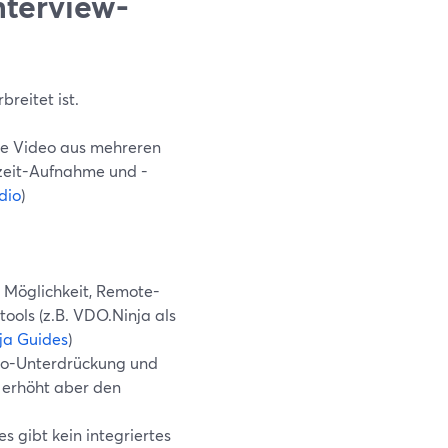
terview-
breitet ist.
ie Video aus mehreren
tzeit-Aufnahme und -
dio
)
 Möglichkeit, Remote-
ools (z.B. VDO.Ninja als
ja Guides
)
cho-Unterdrückung und
, erhöht aber den
 gibt kein integriertes