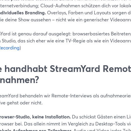
nternetverbindung; Cloud-Aufnahmen schützen dich vor lokale
ndividuelles Branding.
Overlays, Farben und Layouts sorgen da
ie deine Show aussehen – nicht wie ein generischer Videoanru
Yard ist genau darauf ausgelegt: browserbasiertes Beitreten,
 Studio, das sich eher wie eine TV-Regie als wie ein Videoanruf
Recording
)
 handhabt StreamYard Remote
fnahmen?
reamYard behandeln wir Remote-Interviews als aufnahmeorien
ive gehst oder nicht.
rowser-Studio, keine Installation.
Du schickst Gästen einen Lin
rowser bei. Das allein nimmt im Vergleich zu Desktop-Tools vi
okale Aufnahmen pro Teilnehmer.
Audio und Video jedes Tei