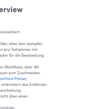
terview
sorientiert:
lder, aber kein dumpfes
en pro Teilnehmer mit
ter für die Bearbeitung.
en Workflows, aber 4K-
lraum zum Zuschneiden,
amYard Preise
)
 erleichtern das Entfernen
bearbeitung.
nicht über einen
stabiler