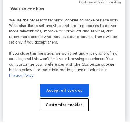
Continue without accepting
StreamYard für
We use cookies
We use the necessary technical cookies to make our site work.
Mitmachen
We'd also like to set analytics and profiling cookies to deliver
more relevant ads, improve our products and services, and
reach more people who may love our products. These will be
Webinar
Facebook
X (Twitter)
wird in einem neuen Tab geöffnet
wird in ei
set only if you accept them.
YouTube
Instagram
LinkedIn
wird in einem neuen Tab geöffnet
wird in einem neuen Tab geöffnet
wird in eine
If you close this message, we won’t set analytics and profiling
cookies, and this won’t limit your browsing experience. You
can customize your preferences with the
Customize cookies
button below. For more information, have a look at our
Privacy Policy
Nutzungsbedingungen
Plattformbedingungen
wird in einem neuen Tab geöffnet
wird in eine
Datenschutzrichtlinie
Cookie-Richtlinie
Accept all cookies
wird in einem neuen Tab geöffnet
wird in einem n
Cookie-Einstellungen
Hilfe-Center
Customize cookies
wird in einem ne
Deutsch