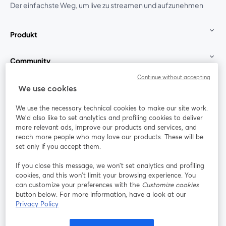
Der einfachste Weg, um live zu streamen und aufzunehmen
Produkt
Community
Continue without accepting
StreamYard für
We use cookies
We use the necessary technical cookies to make our site work.
Mitmachen
We'd also like to set analytics and profiling cookies to deliver
more relevant ads, improve our products and services, and
reach more people who may love our products. These will be
Webinar
Facebook
X (Twitter)
wird in einem neuen Tab geöffnet
wird in ei
set only if you accept them.
YouTube
Instagram
LinkedIn
wird in einem neuen Tab geöffnet
wird in einem neuen Tab geöffnet
wird in eine
If you close this message, we won’t set analytics and profiling
cookies, and this won’t limit your browsing experience. You
can customize your preferences with the
Customize cookies
button below. For more information, have a look at our
Privacy Policy
Nutzungsbedingungen
Plattformbedingungen
wird in einem neuen Tab geöffnet
wird in eine