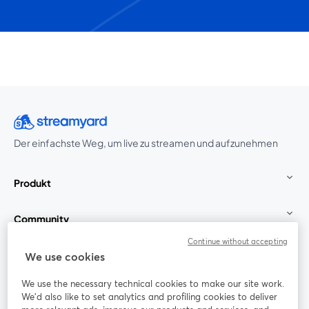
Der einfachste Weg, um live zu streamen und aufzunehmen
Produkt
Community
Continue without accepting
StreamYard für
We use cookies
We use the necessary technical cookies to make our site work.
Mitmachen
We'd also like to set analytics and profiling cookies to deliver