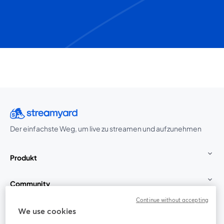
Der einfachste Weg, um live zu streamen und aufzunehmen
Produkt
Community
Continue without accepting
StreamYard für
We use cookies