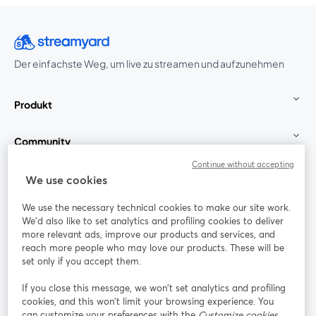
Der einfachste Weg, um live zu streamen und aufzunehmen
Produkt
Community
Continue without accepting
StreamYard für
We use cookies
We use the necessary technical cookies to make our site work.
Mitmachen
We'd also like to set analytics and profiling cookies to deliver
more relevant ads, improve our products and services, and
reach more people who may love our products. These will be
Webinar
Facebook
X (Twitter)
wird in einem neuen Tab geöffnet
wird in ei
set only if you accept them.
YouTube
Instagram
LinkedIn
wird in einem neuen Tab geöffnet
wird in einem neuen Tab geöffnet
wird in eine
If you close this message, we won’t set analytics and profiling
cookies, and this won’t limit your browsing experience. You
can customize your preferences with the
Customize cookies