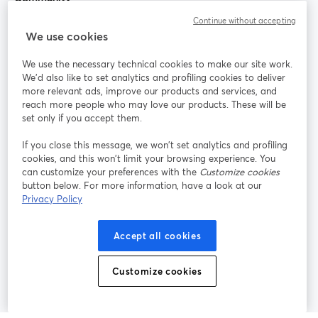
Continue without accepting
StreamYard für
We use cookies
We use the necessary technical cookies to make our site work.
Mitmachen
We'd also like to set analytics and profiling cookies to deliver
more relevant ads, improve our products and services, and
reach more people who may love our products. These will be
Webinar
Facebook
X (Twitter)
wird in einem neuen Tab geöffnet
wird in ei
set only if you accept them.
YouTube
Instagram
LinkedIn
wird in einem neuen Tab geöffnet
wird in einem neuen Tab geöffnet
wird in eine
If you close this message, we won’t set analytics and profiling
cookies, and this won’t limit your browsing experience. You
can customize your preferences with the
Customize cookies
button below. For more information, have a look at our
Privacy Policy
Nutzungsbedingungen
Plattformbedingungen
wird in einem neuen Tab geöffnet
wird in eine
Datenschutzrichtlinie
Cookie-Richtlinie
Accept all cookies
wird in einem neuen Tab geöffnet
wird in einem n
Cookie-Einstellungen
Hilfe-Center
Customize cookies
wird in einem ne
Deutsch