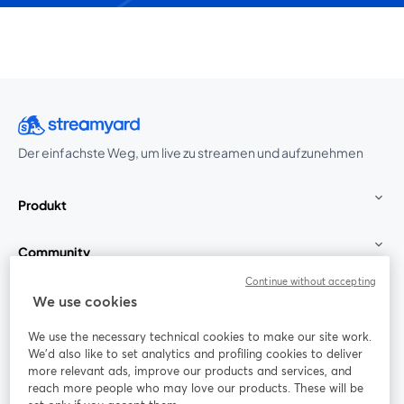
Der einfachste Weg, um live zu streamen und aufzunehmen
Produkt
Community
Continue without accepting
StreamYard für
We use cookies
We use the necessary technical cookies to make our site work.
Mitmachen
We'd also like to set analytics and profiling cookies to deliver
more relevant ads, improve our products and services, and
reach more people who may love our products. These will be
Webinar
Facebook
X (Twitter)
wird in einem neuen Tab geöffnet
wird in ei