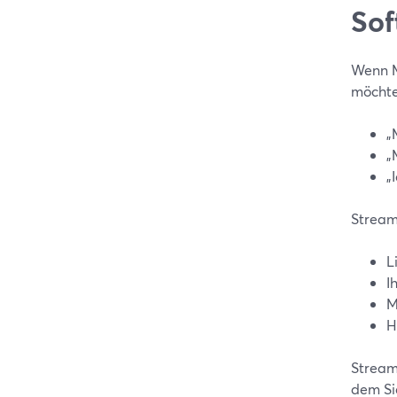
Sof
Wenn M
möchte
„
„
„
Streami
L
I
M
H
Stream
dem Si