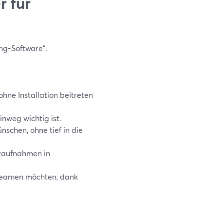
r für
ng-Software“.
hne Installation beitreten
nweg wichtig ist.
schen, ohne tief in die
uraufnahmen in
treamen möchten, dank