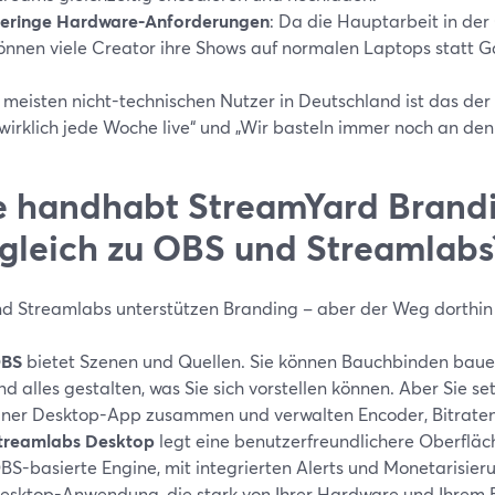
eringe Hardware-Anforderungen
: Da die Hauptarbeit in der 
önnen viele Creator ihre Shows auf normalen Laptops statt 
e meisten nicht-technischen Nutzer in Deutschland ist das der
wirklich jede Woche live“ und „Wir basteln immer noch an den 
 handhabt StreamYard Brand
gleich zu OBS und Streamlabs
d Streamlabs unterstützen Branding – aber der Weg dorthin i
BS
bietet Szenen und Quellen. Sie können Bauchbinden bauen
nd alles gestalten, was Sie sich vorstellen können. Aber Sie set
iner Desktop-App zusammen und verwalten Encoder, Bitraten u
treamlabs Desktop
legt eine benutzerfreundlichere Oberfläc
BS-basierte Engine, mit integrierten Alerts und Monetarisieru
esktop-Anwendung, die stark von Ihrer Hardware und Ihrem 