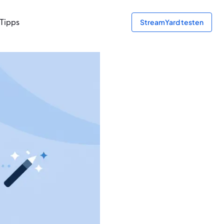
Tipps
StreamYard testen