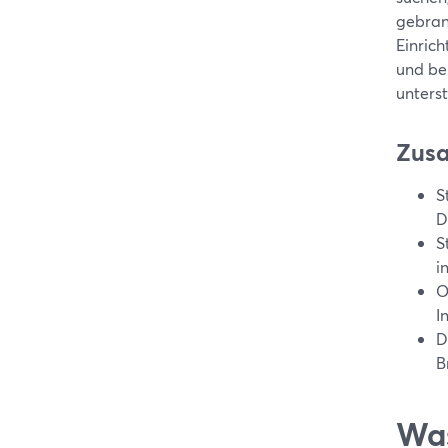
gebran
Einric
und be
unterst
Zus
S
D
S
i
O
I
D
B
Was