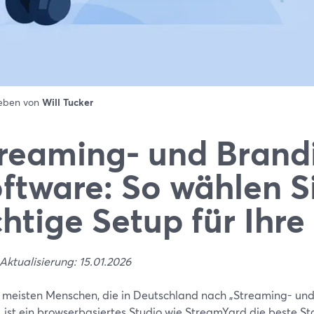
ieben von
Will Tucker
reaming- und Brand
ftware: So wählen S
chtige Setup für Ihr
Aktualisierung: 15.01.2026
e meisten Menschen, die in Deutschland nach „Streaming- un
, ist ein browserbasiertes Studio wie StreamYard die beste St