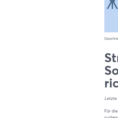
Geschr
St
So
ri
Letzte 
Für di
suchen