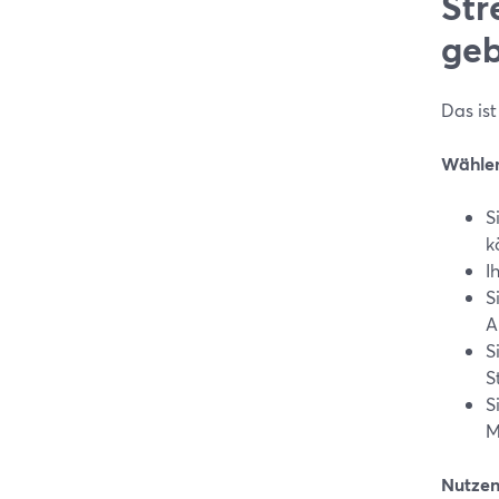
Str
geb
Das is
Wählen
S
k
I
S
A
S
S
S
M
Nutzen