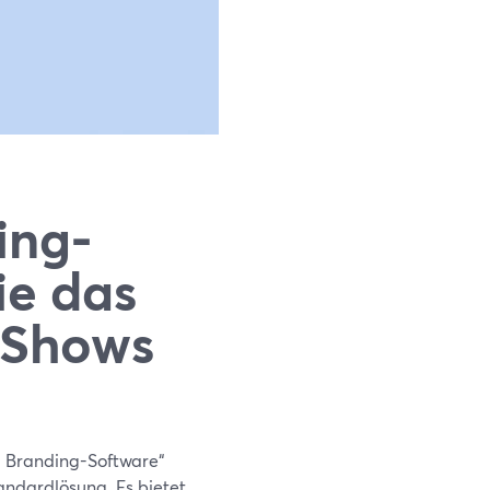
ing-
ie das
e Shows
d Branding-Software“
andardlösung. Es bietet