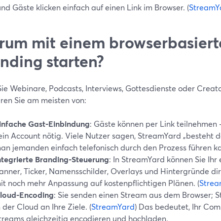
nd Gäste klicken einfach auf einen Link im Browser. (
StreamY
um mit einem browserbasierte
nding starten?
ie Webinare, Podcasts, Interviews, Gottesdienste oder Creat
eren Sie am meisten von:
infache Gast-Einbindung
: Gäste können per Link teilnehmen
ein Account nötig. Viele Nutzer sagen, StreamYard „besteht de
an jemanden einfach telefonisch durch den Prozess führen k
ntegrierte Branding-Steuerung
: In StreamYard können Sie Ihr
anner, Ticker, Namensschilder, Overlays und Hintergründe dir
it noch mehr Anpassung auf kostenpflichtigen Plänen. (
Strea
loud-Encoding
: Sie senden einen Stream aus dem Browser; S
n der Cloud an Ihre Ziele. (
StreamYard
) Das bedeutet, Ihr Co
treams gleichzeitig encodieren und hochladen.