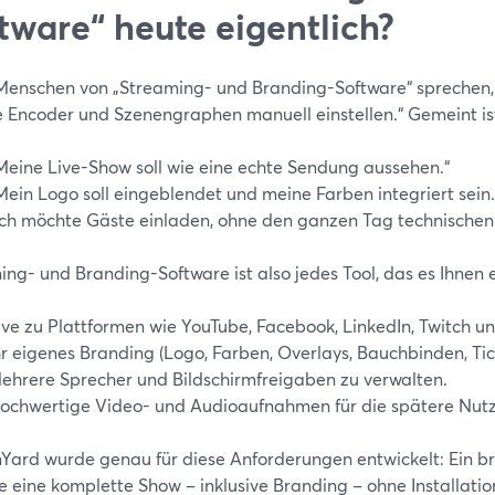
tware“ heute eigentlich?
enschen von „Streaming- und Branding-Software“ sprechen, m
 Encoder und Szenengraphen manuell einstellen.“ Gemeint ist
Meine Live-Show soll wie eine echte Sendung aussehen.“
Mein Logo soll eingeblendet und meine Farben integriert sein.
Ich möchte Gäste einladen, ohne den ganzen Tag technischen 
ng- und Branding-Software ist also jedes Tool, das es Ihnen 
ive zu Plattformen wie YouTube, Facebook, LinkedIn, Twitch u
hr eigenes Branding (Logo, Farben, Overlays, Bauchbinden, Tic
ehrere Sprecher und Bildschirmfreigaben zu verwalten.
ochwertige Video- und Audioaufnahmen für die spätere Nutzu
Yard wurde genau für diese Anforderungen entwickelt: Ein br
e eine komplette Show – inklusive Branding – ohne Installati