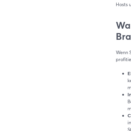
Hosts u
War
Bra
Wenn S
profiti
E
k
m
I
B
m
C
i
S