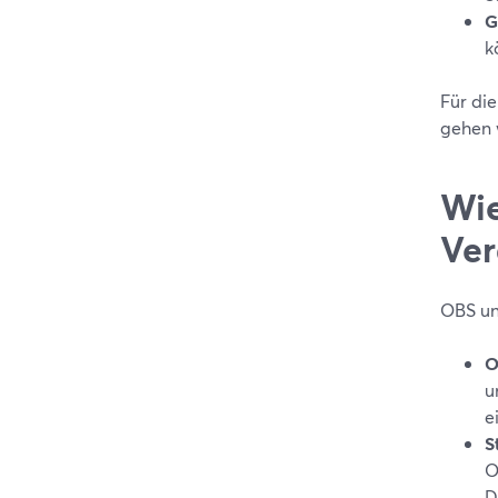
G
k
Für di
gehen 
Wie
Ver
OBS un
O
u
e
S
O
D