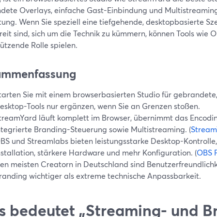
dete Overlays, einfache Gast-Einbindung und Multistreamin
htung. Wenn Sie speziell eine tiefgehende, desktopbasierte 
reit sind, sich um die Technik zu kümmern, können Tools wie 
ützende Rolle spielen.
ammenfassung
tarten Sie mit einem browserbasierten Studio für gebrandete,
esktop-Tools nur ergänzen, wenn Sie an Grenzen stoßen.
treamYard läuft komplett im Browser, übernimmt das Encodin
ntegrierte Branding-Steuerung sowie Multistreaming. (
Stream
BS und Streamlabs bieten leistungsstarke Desktop-Kontrolle,
nstallation, stärkere Hardware und mehr Konfiguration. (
OBS P
en meisten Creatorn in Deutschland sind Benutzerfreundlichke
randing wichtiger als extreme technische Anpassbarkeit.
 bedeutet „Streaming- und B