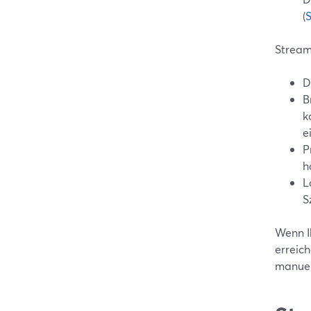
(
Stream
D
B
k
e
P
h
L
S
Wenn I
erreich
manuel