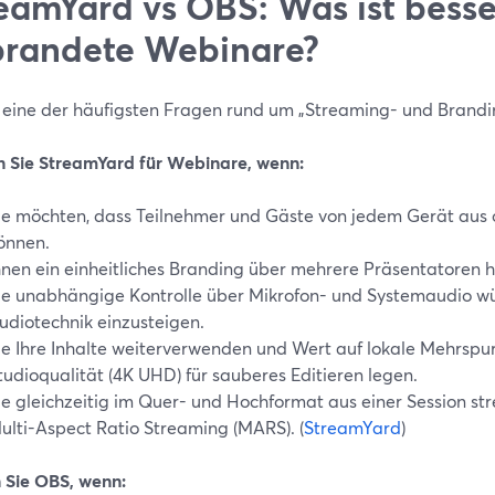
eamYard vs OBS: Was ist besse
randete Webinare?
t eine der häufigsten Fragen rund um „Streaming- und Brandi
 Sie StreamYard für Webinare, wenn:
ie möchten, dass Teilnehmer und Gäste von jedem Gerät aus o
önnen.
hnen ein einheitliches Branding über mehrere Präsentatoren hi
ie unabhängige Kontrolle über Mikrofon- und Systemaudio wün
udiotechnik einzusteigen.
ie Ihre Inhalte weiterverwenden und Wert auf lokale Mehrsp
tudioqualität (4K UHD) für sauberes Editieren legen.
ie gleichzeitig im Quer- und Hochformat aus einer Session s
ulti-Aspect Ratio Streaming (MARS). (
StreamYard
)
 Sie OBS, wenn: