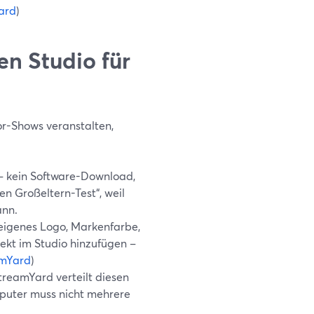
ard
)
n Studio für
or-Shows veranstalten,
 – kein Software-Download,
n Großeltern-Test“, weil
ann.
 eigenes Logo, Markenfarbe,
ekt im Studio hinzufügen –
mYard
)
treamYard verteilt diesen
mputer muss nicht mehrere