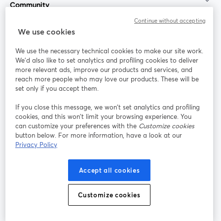
Community
Continue without accepting
StreamYard für
We use cookies
We use the necessary technical cookies to make our site work.
Mitmachen
We'd also like to set analytics and profiling cookies to deliver
more relevant ads, improve our products and services, and
reach more people who may love our products. These will be
Webinar
Facebook
X (Twitter)
wird in einem neuen Tab geöffnet
wird in ei
set only if you accept them.
YouTube
Instagram
LinkedIn
wird in einem neuen Tab geöffnet
wird in einem neuen Tab geöffnet
wird in eine
If you close this message, we won’t set analytics and profiling
cookies, and this won’t limit your browsing experience. You
can customize your preferences with the
Customize cookies
button below. For more information, have a look at our
Privacy Policy
Nutzungsbedingungen
Plattformbedingungen
wird in einem neuen Tab geöffnet
wird in eine
Datenschutzrichtlinie
Cookie-Richtlinie
Accept all cookies
wird in einem neuen Tab geöffnet
wird in einem n
Cookie-Einstellungen
Hilfe-Center
Customize cookies
wird in einem ne
Deutsch