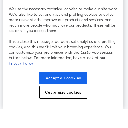
We use the necessary technical cookies to make our site work.
Mitmachen
We'd also like to set analytics and profiling cookies to deliver
more relevant ads, improve our products and services, and
reach more people who may love our products. These will be
Webinar
Facebook
X (Twitter)
wird in einem neuen Tab geöffnet
wird in ei
set only if you accept them.
YouTube
Instagram
LinkedIn
wird in einem neuen Tab geöffnet
wird in einem neuen Tab geöffnet
wird in eine
If you close this message, we won’t set analytics and profiling
cookies, and this won’t limit your browsing experience. You
can customize your preferences with the
Customize cookies
button below. For more information, have a look at our
Privacy Policy
Nutzungsbedingungen
Plattformbedingungen
wird in einem neuen Tab geöffnet
wird in eine
Datenschutzrichtlinie
Cookie-Richtlinie
Accept all cookies
wird in einem neuen Tab geöffnet
wird in einem n
Cookie-Einstellungen
Hilfe-Center
Customize cookies
wird in einem ne
Deutsch
©
2026
Bending Spoons US Inc.