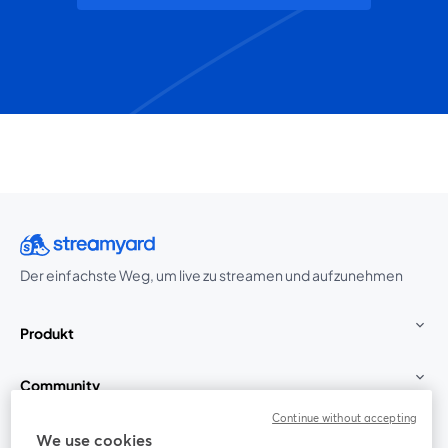
Der einfachste Weg, um live zu streamen und aufzunehmen
Produkt
Community
Continue without accepting
StreamYard für
We use cookies