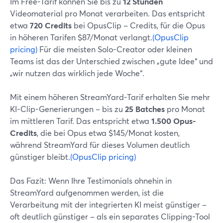
Im Free-Tarif können Sie bis zu
12 Stunden
Videomaterial pro Monat verarbeiten. Das entspricht
etwa
720 Credits
bei OpusClip – Credits, für die Opus
in höheren Tarifen $87/Monat verlangt.
(OpusClip
pricing)
Für die meisten Solo-Creator oder kleinen
Teams ist das der Unterschied zwischen „gute Idee“ und
„wir nutzen das wirklich jede Woche“.
Mit einem höheren StreamYard-Tarif erhalten Sie mehr
KI-Clip-Generierungen – bis zu
25 Batches
pro Monat
im mittleren Tarif. Das entspricht etwa
1.500 Opus-
Credits
, die bei Opus etwa $145/Monat kosten,
während StreamYard für dieses Volumen deutlich
günstiger bleibt.
(OpusClip pricing)
Das Fazit: Wenn Ihre Testimonials ohnehin in
StreamYard aufgenommen werden, ist die
Verarbeitung mit der integrierten KI meist günstiger –
oft deutlich günstiger – als ein separates Clipping-Tool