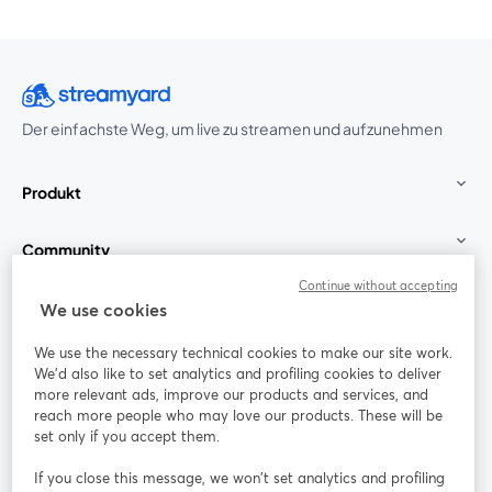
Der einfachste Weg, um live zu streamen und aufzunehmen
Produkt
Community
Continue without accepting
StreamYard für
We use cookies
We use the necessary technical cookies to make our site work.
Mitmachen
We'd also like to set analytics and profiling cookies to deliver
more relevant ads, improve our products and services, and
reach more people who may love our products. These will be
Webinar
Facebook
X (Twitter)
wird in einem neuen Tab geöffnet
wird in ei
set only if you accept them.
YouTube
Instagram
LinkedIn
wird in einem neuen Tab geöffnet
wird in einem neuen Tab geöffnet
wird in eine
If you close this message, we won’t set analytics and profiling