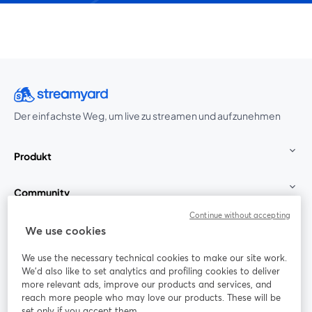
Der einfachste Weg, um live zu streamen und aufzunehmen
Produkt
Community
Continue without accepting
StreamYard für
We use cookies
We use the necessary technical cookies to make our site work.
Mitmachen
We'd also like to set analytics and profiling cookies to deliver
more relevant ads, improve our products and services, and
reach more people who may love our products. These will be
Webinar
Facebook
X (Twitter)
wird in einem neuen Tab geöffnet
wird in ei
set only if you accept them.