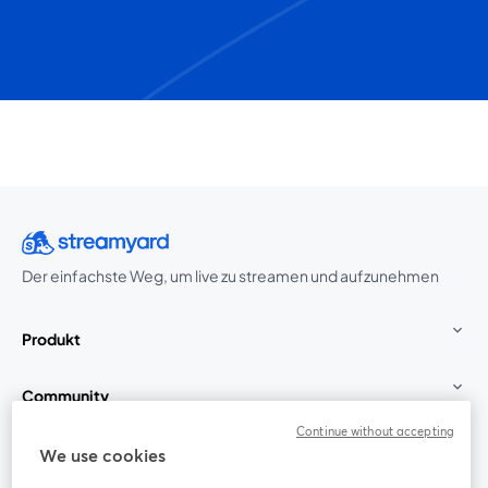
Der einfachste Weg, um live zu streamen und aufzunehmen
Produkt
Community
Continue without accepting
StreamYard für
We use cookies