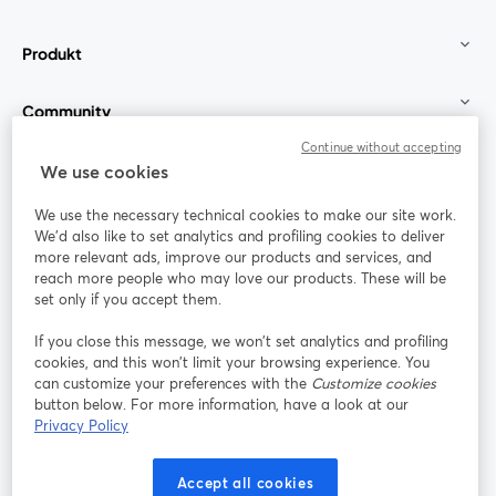
Produkt
Community
Continue without accepting
StreamYard für
We use cookies
We use the necessary technical cookies to make our site work.
Mitmachen
We'd also like to set analytics and profiling cookies to deliver
more relevant ads, improve our products and services, and
reach more people who may love our products. These will be
Webinar
Facebook
X (Twitter)
wird in einem neuen Tab geöffnet
wird in ei
set only if you accept them.
YouTube
Instagram
LinkedIn
wird in einem neuen Tab geöffnet
wird in einem neuen Tab geöffnet
wird in eine
If you close this message, we won’t set analytics and profiling
cookies, and this won’t limit your browsing experience. You
can customize your preferences with the
Customize cookies
button below. For more information, have a look at our
Privacy Policy
Nutzungsbedingungen
Plattformbedingungen
wird in einem neuen Tab geöffnet
wird in eine
Datenschutzrichtlinie
Cookie-Richtlinie
Accept all cookies