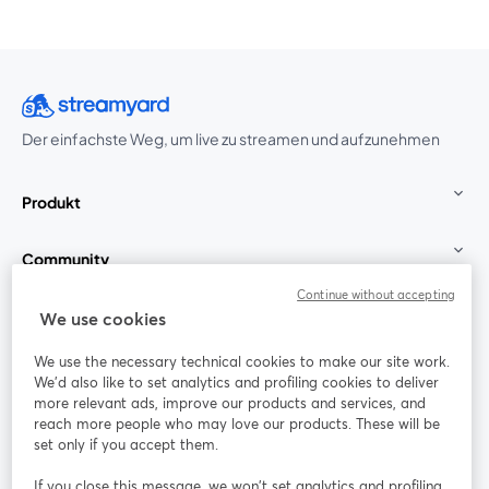
Der einfachste Weg, um live zu streamen und aufzunehmen
Produkt
Community
Continue without accepting
StreamYard für
We use cookies
We use the necessary technical cookies to make our site work.
Mitmachen
We'd also like to set analytics and profiling cookies to deliver
more relevant ads, improve our products and services, and
reach more people who may love our products. These will be
Webinar
Facebook
X (Twitter)
wird in einem neuen Tab geöffnet
wird in ei
set only if you accept them.
YouTube
Instagram
LinkedIn
wird in einem neuen Tab geöffnet
wird in einem neuen Tab geöffnet
wird in eine
If you close this message, we won’t set analytics and profiling