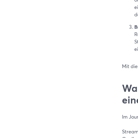
e
d
B
R
S
e
Mit die
War
ein
Im Jou
Stream