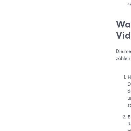
s
Was
Vid
Die mei
zählen 
H
D
d
u
s
E
R
o