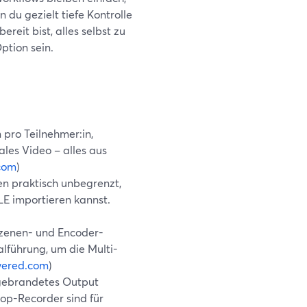
 du gezielt tiefe Kontrolle
eit bist, alles selbst zu
ption sein.
 pro Teilnehmer:in,
les Video – alles aus
com
)
en praktisch unbegrenzt,
NLE importieren kannst.
Szenen- und Encoder-
alführung, um die Multi-
wered.com
)
 gebrandetes Output
top-Recorder sind für