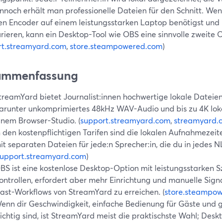
noch erhält man professionelle Dateien für den Schnitt. Wenn
n Encoder auf einem leistungsstarken Laptop benötigst und ber
rieren, kann ein Desktop-Tool wie OBS eine sinnvolle zweite O
rt.streamyard.com
,
store.steampowered.com
)
ammenfassung
treamYard bietet Journalist:innen hochwertige lokale Dateien
arunter unkomprimiertes 48kHz WAV-Audio und bis zu 4K loka
inem Browser-Studio. (
support.streamyard.com
,
streamyard.
n den kostenpflichtigen Tarifen sind die lokalen Aufnahmezeit
it separaten Dateien für jede:n Sprecher:in, die du in jedes 
support.streamyard.com
)
BS ist eine kostenlose Desktop-Option mit leistungsstarken 
ontrollen, erfordert aber mehr Einrichtung und manuelle Sign
ast-Workflows von StreamYard zu erreichen. (
store.steampo
enn dir Geschwindigkeit, einfache Bedienung für Gäste und
ichtig sind, ist StreamYard meist die praktischste Wahl; Desk