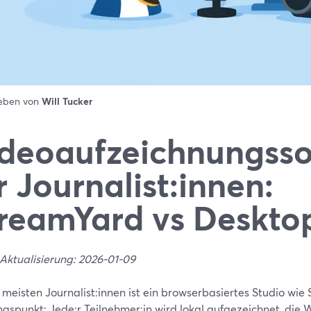
ieben von
Will Tucker
deoaufzeichnungsso
r Journalist:innen:
reamYard vs Deskto
 Aktualisierung: 2026-01-09
 meisten Journalist:innen ist ein browserbasiertes Studio wi
gspunkt: Jede:r Teilnehmer:in wird lokal aufgezeichnet, die W