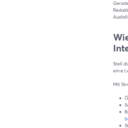
Gerade
Redakt
Ausfall
Wie
Int
Stell d
ein:e L
Mit St
Ö
S
B
(
S