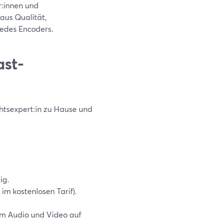
r:innen und
aus Qualität,
 jedes Encoders.
ast-
echtsexpert:in zu Hause und
ig.
 im kostenlosen Tarif).
lem Audio und Video auf