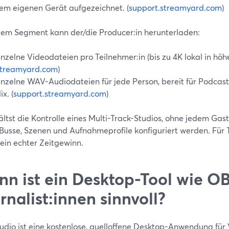
em eigenen Gerät aufgezeichnet. (
support.streamyard.com
)
em Segment kann der/die Producer:in herunterladen:
inzelne Videodateien pro Teilnehmer:in (bis zu 4K lokal in höhe
streamyard.com
)
inzelne WAV-Audiodateien für jede Person, bereit für Podcas
ix. (
support.streamyard.com
)
ltst die Kontrolle eines Multi-Track-Studios, ohne jedem Gas
Busse, Szenen und Aufnahmeprofile konfiguriert werden. Für
 ein echter Zeitgewinn.
n ist ein Desktop-Tool wie OB
rnalist:innen sinnvoll?
udio ist eine kostenlose, quelloffene Desktop-Anwendung fü