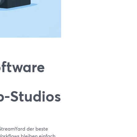
ftware
p-Studios
e StreamYard der beste
orkflows bleiben einfach,