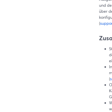
und den
über de
konfigu
(
suppo
Zus
S
d
e
I
m
(
O
K
G
W
w