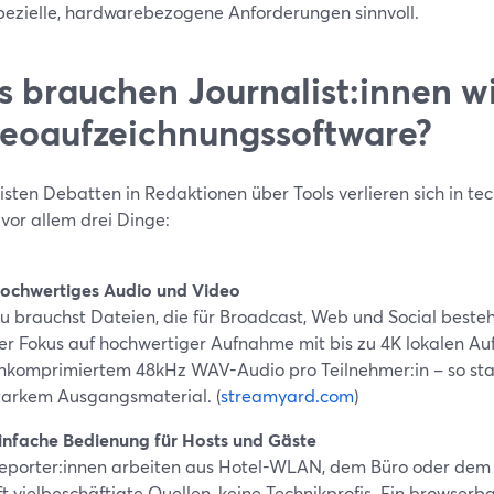
pezielle, hardwarebezogene Anforderungen sinnvoll.
 brauchen Journalist:innen wi
eoaufzeichnungssoftware?
sten Debatten in Redaktionen über Tools verlieren sich in tec
vor allem drei Dinge:
ochwertiges Audio und Video
u brauchst Dateien, die für Broadcast, Web und Social besteh
er Fokus auf hochwertiger Aufnahme mit bis zu 4K lokalen A
nkomprimiertem 48kHz WAV-Audio pro Teilnehmer:in – so star
tarkem Ausgangsmaterial. (
streamyard.com
)
infache Bedienung für Hosts und Gäste
eporter:innen arbeiten aus Hotel-WLAN, dem Büro oder dem
ft vielbeschäftigte Quellen, keine Technikprofis. Ein browserba