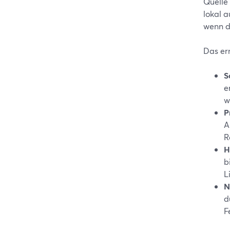
Quelle
lokal 
wenn d
Das er
S
e
w
P
A
R
H
b
L
N
d
F