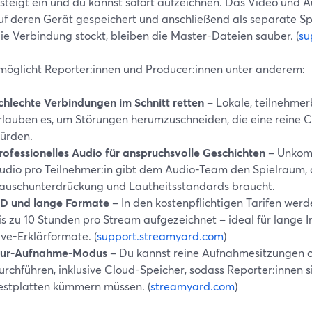
 steigt ein und du kannst sofort aufzeichnen. Das Video und A
auf deren Gerät gespeichert und anschließend als separate S
ie Verbindung stockt, bleiben die Master-Dateien sauber. (
su
möglicht Reporter:innen und Producer:innen unter anderem:
chlechte Verbindungen im Schnitt retten
– Lokale, teilnehme
rlauben es, um Störungen herumzuschneiden, die eine reine 
ürden.
rofessionelles Audio für anspruchsvolle Geschichten
– Unkom
udio pro Teilnehmer:in gibt dem Audio-Team den Spielraum, d
auschunterdrückung und Lautheitsstandards braucht.
D und lange Formate
– In den kostenpflichtigen Tarifen we
is zu 10 Stunden pro Stream aufgezeichnet – ideal für lange I
ive-Erklärformate. (
support.streamyard.com
)
ur-Aufnahme-Modus
– Du kannst reine Aufnahmesitzungen 
urchführen, inklusive Cloud-Speicher, sodass Reporter:innen s
estplatten kümmern müssen. (
streamyard.com
)