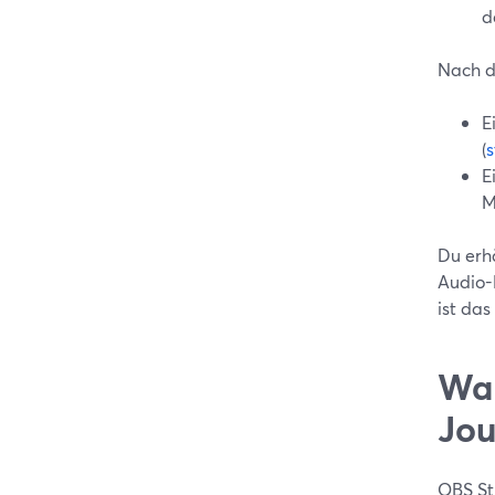
d
Nach d
E
(
E
M
Du erhä
Audio-
ist das
Wan
Jou
OBS St