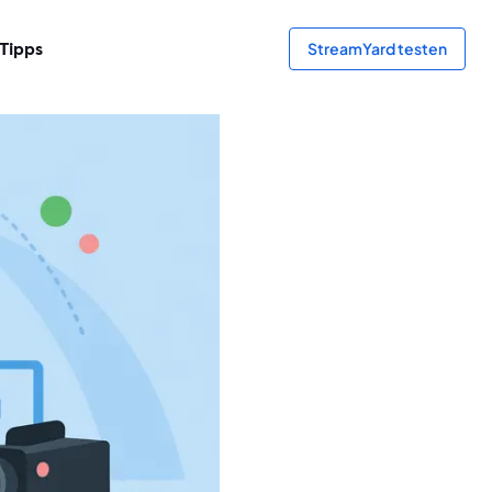
Tipps
StreamYard testen