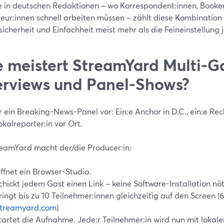
 in deutschen Redaktionen – wo Korrespondent:innen, Booke
eur:innen schnell arbeiten müssen – zählt diese Kombination 
sicherheit und Einfachheit meist mehr als die Feineinstellung
 meistert StreamYard Multi-G
erviews und Panel-Shows?
ir ein Breaking-News-Panel vor: Ein:e Anchor in D.C., ein:e R
okalreporter:in vor Ort.
reamYard macht der/die Producer:in:
ffnet ein Browser-Studio.
chickt jedem Gast einen Link – keine Software-Installation nöt
ringt bis zu 10 Teilnehmer:innen gleichzeitig auf den Screen (6
streamyard.com
)
tartet die Aufnahme. Jede:r Teilnehmer:in wird nun mit loka