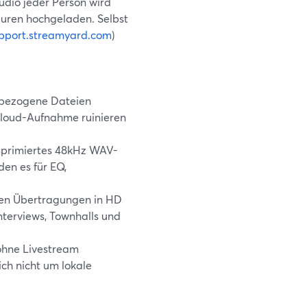
udio jeder Person wird
puren hochgeladen. Selbst
pport.streamyard.com
)
rbezogene Dateien
Cloud-Aufnahme ruinieren
primiertes 48kHz WAV-
en es für EQ,
rden Übertragungen in HD
nterviews, Townhalls und
ohne Livestream
ich nicht um lokale