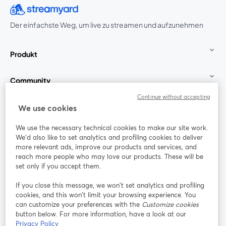
Der einfachste Weg, um live zu streamen und aufzunehmen
Produkt
Community
Continue without accepting
StreamYard für
We use cookies
We use the necessary technical cookies to make our site work.
Mitmachen
We'd also like to set analytics and profiling cookies to deliver
more relevant ads, improve our products and services, and
reach more people who may love our products. These will be
Webinar
Facebook
X (Twitter)
wird in einem neuen Tab geöffnet
wird in ei
set only if you accept them.
YouTube
Instagram
LinkedIn
wird in einem neuen Tab geöffnet
wird in einem neuen Tab geöffnet
wird in eine
If you close this message, we won’t set analytics and profiling
cookies, and this won’t limit your browsing experience. You
can customize your preferences with the
Customize cookies
button below. For more information, have a look at our
Privacy Policy