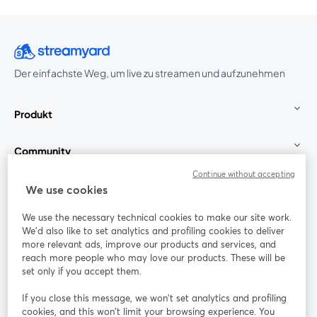
Der einfachste Weg, um live zu streamen und aufzunehmen
Produkt
Community
Continue without accepting
StreamYard für
We use cookies
We use the necessary technical cookies to make our site work.
Mitmachen
We'd also like to set analytics and profiling cookies to deliver
more relevant ads, improve our products and services, and
reach more people who may love our products. These will be
Webinar
Facebook
X (Twitter)
wird in einem neuen Tab geöffnet
wird in ei
set only if you accept them.
YouTube
Instagram
LinkedIn
wird in einem neuen Tab geöffnet
wird in einem neuen Tab geöffnet
wird in eine
If you close this message, we won’t set analytics and profiling
cookies, and this won’t limit your browsing experience. You