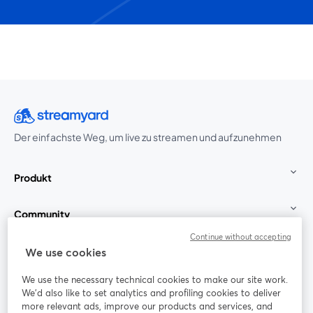
Der einfachste Weg, um live zu streamen und aufzunehmen
Produkt
Community
Continue without accepting
StreamYard für
We use cookies
We use the necessary technical cookies to make our site work.
Mitmachen
We'd also like to set analytics and profiling cookies to deliver
more relevant ads, improve our products and services, and