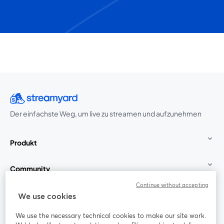
Der einfachste Weg, um live zu streamen und aufzunehmen
Produkt
Community
Continue without accepting
StreamYard für
We use cookies
We use the necessary technical cookies to make our site work.
Mitmachen