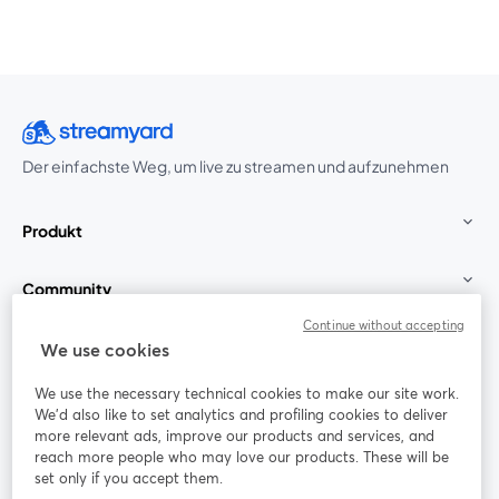
Der einfachste Weg, um live zu streamen und aufzunehmen
Produkt
Community
Continue without accepting
StreamYard für
We use cookies
We use the necessary technical cookies to make our site work.
Mitmachen
We'd also like to set analytics and profiling cookies to deliver
more relevant ads, improve our products and services, and
reach more people who may love our products. These will be
Webinar
Facebook
X (Twitter)
wird in einem neuen Tab geöffnet
wird in ei
set only if you accept them.