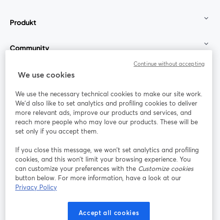
Produkt
Community
Continue without accepting
StreamYard für
We use cookies
We use the necessary technical cookies to make our site work.
Mitmachen
We'd also like to set analytics and profiling cookies to deliver
more relevant ads, improve our products and services, and
reach more people who may love our products. These will be
Webinar
Facebook
X (Twitter)
wird in einem neuen Tab geöffnet
wird in ei
set only if you accept them.
YouTube
Instagram
LinkedIn
wird in einem neuen Tab geöffnet
wird in einem neuen Tab geöffnet
wird in eine
If you close this message, we won’t set analytics and profiling
cookies, and this won’t limit your browsing experience. You
can customize your preferences with the
Customize cookies
button below. For more information, have a look at our
Privacy Policy
Nutzungsbedingungen
Plattformbedingungen
wird in einem neuen Tab geöffnet
wird in eine
Datenschutzrichtlinie
Cookie-Richtlinie
Accept all cookies