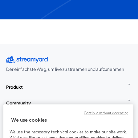
Der einfachste Weg, um live zu streamen und aufzunehmen
Produkt
Community
Continue without accepting
StreamYard für
We use cookies
We use the necessary technical cookies to make our site work.
Mitmachen
We'd also like to set analytics and profiling cookies to deliver