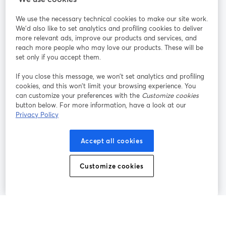
We use the necessary technical cookies to make our site work.
Mitmachen
We'd also like to set analytics and profiling cookies to deliver
more relevant ads, improve our products and services, and
reach more people who may love our products. These will be
Webinar
Facebook
X (Twitter)
wird in einem neuen Tab geöffnet
wird in ei
set only if you accept them.
YouTube
Instagram
LinkedIn
wird in einem neuen Tab geöffnet
wird in einem neuen Tab geöffnet
wird in eine
If you close this message, we won’t set analytics and profiling
cookies, and this won’t limit your browsing experience. You
can customize your preferences with the
Customize cookies
button below. For more information, have a look at our
Privacy Policy
Nutzungsbedingungen
Plattformbedingungen
wird in einem neuen Tab geöffnet
wird in eine
Datenschutzrichtlinie
Cookie-Richtlinie
Accept all cookies
wird in einem neuen Tab geöffnet
wird in einem n
Cookie-Einstellungen
Hilfe-Center
Customize cookies
wird in einem ne
Deutsch
©
2026
Bending Spoons US Inc.