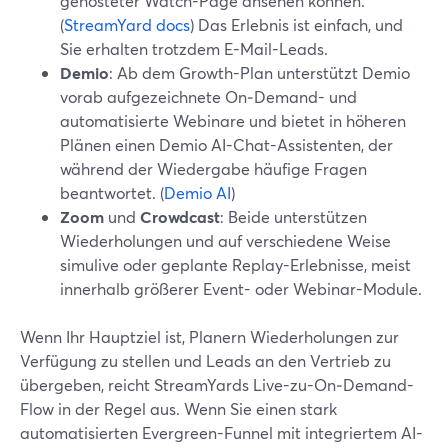
gehosteter Watch-Page ansehen können.
(
StreamYard docs
) Das Erlebnis ist einfach, und
Sie erhalten trotzdem E-Mail-Leads.
Demio
: Ab dem Growth-Plan unterstützt Demio
vorab aufgezeichnete On‑Demand- und
automatisierte Webinare und bietet in höheren
Plänen einen Demio AI-Chat-Assistenten, der
während der Wiedergabe häufige Fragen
beantwortet. (
Demio AI
)
Zoom
und
Crowdcast
: Beide unterstützen
Wiederholungen und auf verschiedene Weise
simulive oder geplante Replay-Erlebnisse, meist
innerhalb größerer Event- oder Webinar-Module.
Wenn Ihr Hauptziel ist, Planern Wiederholungen zur
Verfügung zu stellen und Leads an den Vertrieb zu
übergeben, reicht StreamYards Live-zu-On‑Demand-
Flow in der Regel aus. Wenn Sie einen stark
automatisierten Evergreen-Funnel mit integriertem AI-