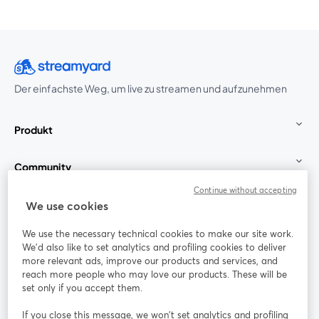
Der einfachste Weg, um live zu streamen und aufzunehmen
Produkt
Community
Continue without accepting
StreamYard für
We use cookies
We use the necessary technical cookies to make our site work.
Mitmachen
We'd also like to set analytics and profiling cookies to deliver
more relevant ads, improve our products and services, and
reach more people who may love our products. These will be
Webinar
Facebook
X (Twitter)
wird in einem neuen Tab geöffnet
wird in ei
set only if you accept them.
YouTube
Instagram
LinkedIn
wird in einem neuen Tab geöffnet
wird in einem neuen Tab geöffnet
wird in eine
If you close this message, we won’t set analytics and profiling