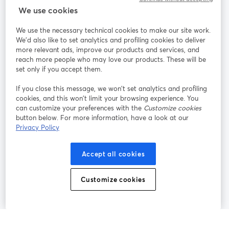
StreamYard für
We use cookies
We use the necessary technical cookies to make our site work.
Mitmachen
We'd also like to set analytics and profiling cookies to deliver
more relevant ads, improve our products and services, and
reach more people who may love our products. These will be
Webinar
Facebook
X (Twitter)
wird in einem neuen Tab geöffnet
wird in ei
set only if you accept them.
YouTube
Instagram
LinkedIn
wird in einem neuen Tab geöffnet
wird in einem neuen Tab geöffnet
wird in eine
If you close this message, we won’t set analytics and profiling
cookies, and this won’t limit your browsing experience. You
can customize your preferences with the
Customize cookies
button below. For more information, have a look at our
Privacy Policy
Nutzungsbedingungen
Plattformbedingungen
wird in einem neuen Tab geöffnet
wird in eine
Datenschutzrichtlinie
Cookie-Richtlinie
Accept all cookies
wird in einem neuen Tab geöffnet
wird in einem n
Cookie-Einstellungen
Hilfe-Center
Customize cookies
wird in einem ne
Deutsch
©
2026
Bending Spoons US Inc.