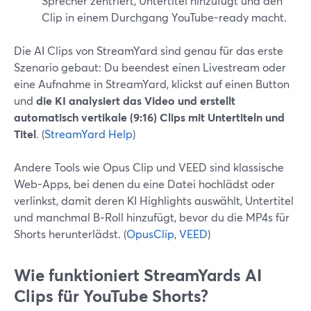
Sprecher zentriert, Untertitel hinzufügt und den
Clip in einem Durchgang YouTube-ready macht.
Die AI Clips von StreamYard sind genau für das erste
Szenario gebaut: Du beendest einen Livestream oder
eine Aufnahme in StreamYard, klickst auf einen Button
und
die KI analysiert das Video und erstellt
automatisch vertikale (9:16) Clips mit Untertiteln und
Titel
. (
StreamYard Help
)
Andere Tools wie Opus Clip und VEED sind klassische
Web-Apps, bei denen du eine Datei hochlädst oder
verlinkst, damit deren KI Highlights auswählt, Untertitel
und manchmal B‑Roll hinzufügt, bevor du die MP4s für
Shorts herunterlädst. (
OpusClip
,
VEED
)
Wie funktioniert StreamYards AI
Clips für YouTube Shorts?