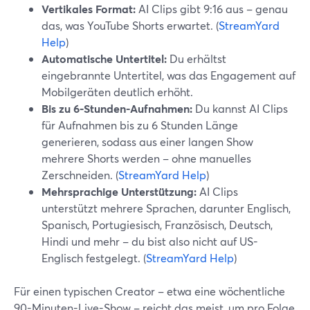
Vertikales Format:
AI Clips gibt 9:16 aus – genau
das, was YouTube Shorts erwartet. (
StreamYard
Help
)
Automatische Untertitel:
Du erhältst
eingebrannte Untertitel, was das Engagement auf
Mobilgeräten deutlich erhöht.
Bis zu 6‑Stunden-Aufnahmen:
Du kannst AI Clips
für Aufnahmen bis zu 6 Stunden Länge
generieren, sodass aus einer langen Show
mehrere Shorts werden – ohne manuelles
Zerschneiden. (
StreamYard Help
)
Mehrsprachige Unterstützung:
AI Clips
unterstützt mehrere Sprachen, darunter Englisch,
Spanisch, Portugiesisch, Französisch, Deutsch,
Hindi und mehr – du bist also nicht auf US-
Englisch festgelegt. (
StreamYard Help
)
Für einen typischen Creator – etwa eine wöchentliche
90-Minuten-Live-Show – reicht das meist, um pro Folge