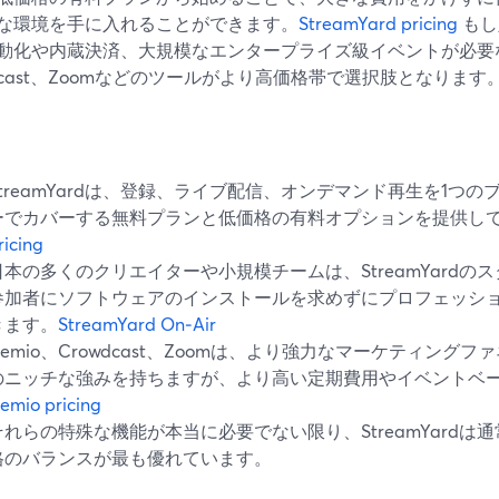
な環境を手に入れることができます。
StreamYard pricing
もし
動化や内蔵決済、大規模なエンタープライズ級イベントが必要な
wdcast、Zoomなどのツールがより高価格帯で選択肢となります
StreamYardは、登録、ライブ配信、オンデマンド再生を1つ
ーでカバーする無料プランと低価格の有料オプションを提供し
ricing
日本の多くのクリエイターや小規模チームは、StreamYard
参加者にソフトウェアのインストールを求めずにプロフェッシ
きます。
StreamYard On‑Air
Demio、Crowdcast、Zoomは、より強力なマーケティング
のニッチな強みを持ちますが、より高い定期費用やイベントベ
emio pricing
それらの特殊な機能が本当に必要でない限り、StreamYard
格のバランスが最も優れています。