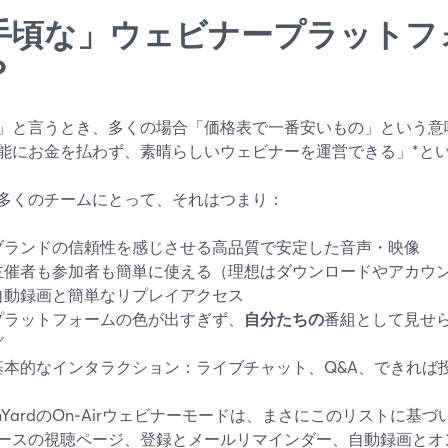
手頃な」ウェビナープラットフ
？
」と言うとき、多くの場合「価格表で一番安いもの」という意
能にお金を払わず、素晴らしいウェビナーを運営できる」*と
多くのチームにとって、それはつまり：
ブランドの信頼性を感じさせる高品質で安定した音声・映像
主催者も参加者も簡単に使える（理想はダウンロードやアカウ
自動録画と簡単なリプレイアクセス
プラットフォームの色が出すぎず、
自分たちの
番組として見せ
グ
基本的なインタラクション：ライブチャット、Q&A、できれば
eamYardのOn‑Airウェビナーモードは、まさにこのリストに
ースの視聴ページ、登録とメールリマインダー、自動録画とオ