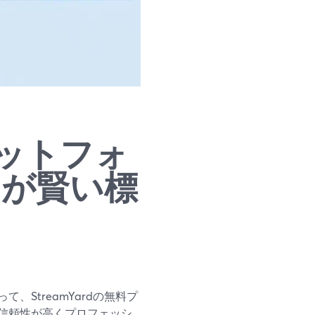
ットフォ
rdが賢い標
StreamYardの無料プ
信頼性が高くプロフェッシ