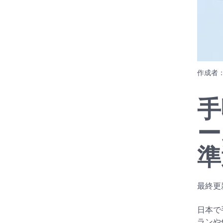
作成者
手
ー
準
最終更新
日本で
ランや