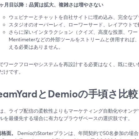
6ヶ月目以降：品質は拡大、複雑さは増やさない
ウェビナーとチャットを自社サイトに埋め込み、完全なブ
スタジオのオーバーレイ、ローワーサード、レイアウトで
さらに深いインタラクション（クイズ、高度な投票、ワードク
Mentimeterなどの外部ツールをストリームと併用すれ
える必要はありません。
でワークフローやシステムを再設計する必要はなく、既に使い
だけです。
reamYardとDemioの手頃さ比較
ioは、ライブ配信の柔軟性よりもマーケティング自動化やオン
ルを最優先する場合に有力なブラウザベースの選択肢です。
価格面。
DemioのStarterプランは、年間契約で50名参加の場