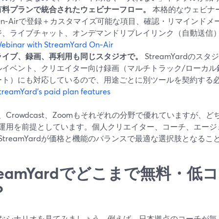
有料プランで統合されたウェビナーフロー。
本格的なウェビナ
On‑Airで登録＋カスタマイズ可能な項目、確認・リマインド
ジ、ライブチャット、オンデマンドリプレイリンク（自動送信
ebinar with StreamYard On‑Air
ライブ、録画、再利用も同じスタジオで。
StreamYardの
ルイベント、クリエイター向け録画（マルチトラック/ローカル
ート）にも対応しているので、用途ごとに別ツールを契約する
treamYard’s paid plan features
io、Crowdcast、Zoomもそれぞれの分野で優れていますが
運用を前提としています。個人クリエイター、コーチ、エージ
StreamYardが価格と機能のバランスで最適な選択肢となるこ
treamYardでどこまで無料・
？
なシナリオを見てみましょう。例えば、日本拠点のコーチが毎