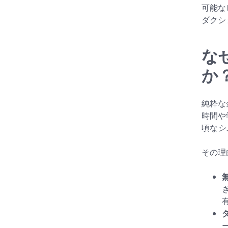
可能な
ダクシ
な
か
純粋な
時間や
頃な
シ
その理