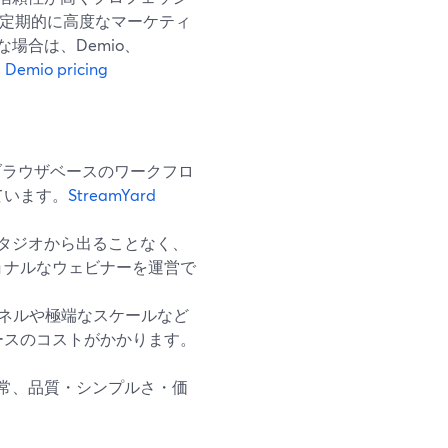
定期的に高度なマーケティ
場合は、Demio、
。
Demio pricing
のブラウザベースのワークフロ
ています。
StreamYard
のスタジオから出ることなく、
ョナルなウェビナーを運営で
ファネルや極端なスケールなど
ースのコストがかかります。
は通常、品質・シンプルさ・価