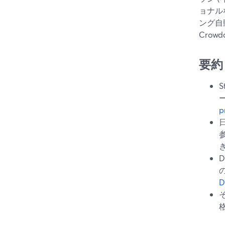
ョナル
ング自
Cro
要約
p
D