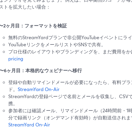
ストを拡大したい場合：
1〜2ヶ月目：フォーマットを検証
無料のStreamYardプランで非公開YouTubeイベントに
YouTubeリンクをメールリストやSNSで共有。
プロ仕様のレイアウトやブランディングを、まだ費用をか
pricing
3〜6ヶ月目：本格的なウェビナーへ移行
登録や自動リマインドメールが必要になったら、有料プラン＋
ド。
StreamYard On‑Air
StreamYardの登録ページで名前とメールを収集し、CS
携。
参加者には確認メール、リマインドメール（24時間前・1
分で録画リンク（オンデマンド有効時）が自動送信されま
StreamYard On‑Air