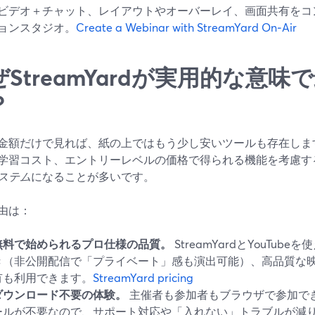
ビデオ＋チャット、レイアウトやオーバーレイ、画面共有をコ
ョンスタジオ。
Create a Webinar with StreamYard On‑Air
ぜStreamYardが実用的な意
？
金額だけで見れば、紙の上ではもう少し安いツールも存在しま
学習コスト、エントリーレベルの価格で得られる機能を考慮すると、
ステム
になることが多いです。
由は：
無料で始められるプロ仕様の品質。
StreamYardとYouTu
き（非公開配信で「プライベート」感も演出可能）、高品質な
有も利用できます。
StreamYard pricing
ダウンロード不要の体験。
主催者も参加者もブラウザで参加で
ールが不要なので、サポート対応や「入れない」トラブルが減