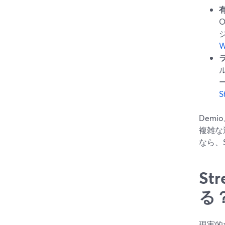
W
S
Dem
複雑な
なら、
S
る
現実的