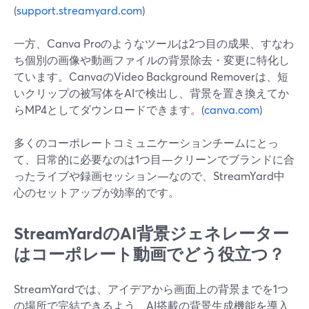
(
support.streamyard.com
)
一方、Canva Proのようなツールは2つ目の成果、すなわ
ち個別の画像や動画ファイルの背景除去・変更に特化し
ています。CanvaのVideo Background Removerは、短
いクリップの被写体をAIで検出し、背景を置き換えてか
らMP4としてダウンロードできます。(
canva.com
)
多くのコーポレートコミュニケーションチームにとっ
て、日常的に必要なのは1つ目—クリーンでブランドに合
ったライブや録画セッション—なので、StreamYard中
心のセットアップが効率的です。
StreamYardのAI背景ジェネレーター
はコーポレート動画でどう役立つ？
StreamYardでは、アイデアから画面上の背景までを1つ
の場所で完結できるよう、AI搭載の背景生成機能を導入