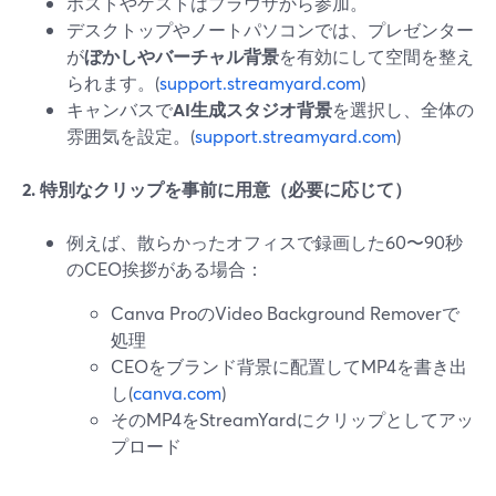
ホストやゲストはブラウザから参加。
デスクトップやノートパソコンでは、プレゼンター
が
ぼかしやバーチャル背景
を有効にして空間を整え
られます。(
support.streamyard.com
)
キャンバスで
AI生成スタジオ背景
を選択し、全体の
雰囲気を設定。(
support.streamyard.com
)
2. 特別なクリップを事前に用意（必要に応じて）
例えば、散らかったオフィスで録画した60〜90秒
のCEO挨拶がある場合：
Canva ProのVideo Background Removerで
処理
CEOをブランド背景に配置してMP4を書き出
し(
canva.com
)
そのMP4をStreamYardにクリップとしてアッ
プロード