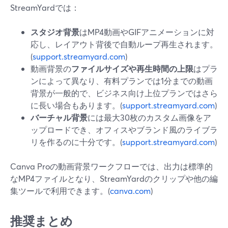
StreamYardでは：
スタジオ背景
はMP4動画やGIFアニメーションに対
応し、レイアウト背後で自動ループ再生されます。
(
support.streamyard.com
)
動画背景の
ファイルサイズや再生時間の上限
はプラ
ンによって異なり、有料プランでは1分までの動画
背景が一般的で、ビジネス向け上位プランではさら
に長い場合もあります。(
support.streamyard.com
)
バーチャル背景
には最大30枚のカスタム画像をア
ップロードでき、オフィスやブランド風のライブラ
リを作るのに十分です。(
support.streamyard.com
)
Canva Proの動画背景ワークフローでは、出力は標準的
なMP4ファイルとなり、StreamYardのクリップや他の編
集ツールで利用できます。(
canva.com
)
推奨まとめ