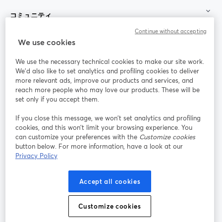
コミュニティ
Continue without accepting
StreamYard：
We use cookies
We use the necessary technical cookies to make our site work.
参加する
We'd also like to set analytics and profiling cookies to deliver
more relevant ads, improve our products and services, and
オン
X
reach more people who may love our products. These will be
Facebook
YouTube
ライ
(Twitter)
新しいタブで開く
新し
新しいタブで開く
set only if you accept them.
ンセ
ミナ
If you close this message, we won’t set analytics and profiling
ー
cookies, and this won’t limit your browsing experience. You
can customize your preferences with the
Customize cookies
Instagram
LinkedIn
新しいタブで開く
新しいタブで開く
button below. For more information, have a look at our
Privacy Policy
Accept all cookies
利用規約
プラットフォーム利用規約
新しいタブで開く
新しいタブで開く
Customize cookies
個人情報保護方針
クッキーポリシー
新しいタブで開く
新しいタブで開く