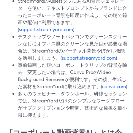
StreamYardのAssetsタブにあるAI背景ジェネレー
ターを使い、テキストプロンプトからブランドに合
ったコーポレート背景を即座に作成し、その場で録
画や配信に利用できます。
(
support.streamyard.com
)
デスクトップやノートパソコンでグリーンスクリー
ンなしにオフィス風のクリーンな見た目が必要な場
合は、StreamYardのバーチャル背景やぼかし機能
を活用しましょう。(
support.streamyard.com
)
事前録画した短いコーポレートクリップの背景を除
去・変更したい場合は、Canva ProのVideo
Background Removerが便利です。その後、生成し
た素材をStreamYardに取り込めます。(
canva.com
)
多くのウェビナー、タウンホール、研修セッション
では、StreamYardだけのシンプルなワークフロー
がサブスクリプションや時間、技術的な負担を最小
限に抑えます。
「コーポレート動画背景AI」とは今