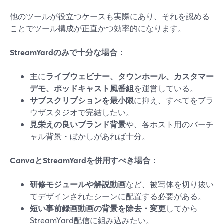
他のツールが役立つケースも実際にあり、それを認める
ことでツール構成が正直かつ効率的になります。
StreamYardのみで十分な場合：
主に
ライブウェビナー、タウンホール、カスタマー
デモ、ポッドキャスト風番組
を運営している。
サブスクリプションを最小限
に抑え、すべてをブラ
ウザスタジオで完結したい。
見栄えの良いブランド背景
や、各ホスト用のバーチ
ャル背景・ぼかしがあれば十分。
CanvaとStreamYardを併用すべき場合：
研修モジュールや解説動画
など、被写体を切り抜い
てデザインされたシーンに配置する必要がある。
短い事前録画動画の背景を除去・変更
してから
StreamYard配信に組み込みたい。