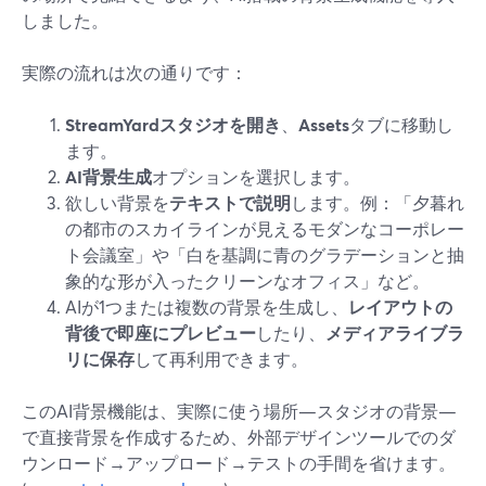
しました。
実際の流れは次の通りです：
StreamYardスタジオを開き
、
Assets
タブに移動し
ます。
AI背景生成
オプションを選択します。
欲しい背景を
テキストで説明
します。例：「夕暮れ
の都市のスカイラインが見えるモダンなコーポレー
ト会議室」や「白を基調に青のグラデーションと抽
象的な形が入ったクリーンなオフィス」など。
AIが1つまたは複数の背景を生成し、
レイアウトの
背後で即座にプレビュー
したり、
メディアライブラ
リに保存
して再利用できます。
このAI背景機能は、実際に使う場所—スタジオの背景—
で直接背景を作成するため、外部デザインツールでのダ
ウンロード→アップロード→テストの手間を省けます。