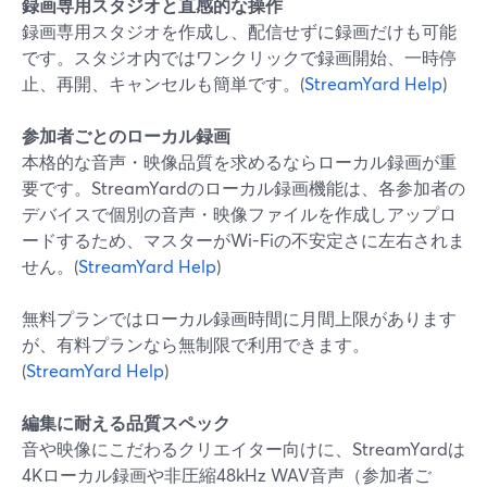
録画専用スタジオと直感的な操作
録画専用スタジオを作成し、配信せずに録画だけも可能
です。スタジオ内ではワンクリックで録画開始、一時停
止、再開、キャンセルも簡単です。(
StreamYard Help
)
参加者ごとのローカル録画
本格的な音声・映像品質を求めるならローカル録画が重
要です。StreamYardのローカル録画機能は、各参加者の
デバイスで個別の音声・映像ファイルを作成しアップロ
ードするため、マスターがWi-Fiの不安定さに左右されま
せん。(
StreamYard Help
)
無料プランではローカル録画時間に月間上限があります
が、有料プランなら無制限で利用できます。
(
StreamYard Help
)
編集に耐える品質スペック
音や映像にこだわるクリエイター向けに、StreamYardは
4Kローカル録画や非圧縮48kHz WAV音声（参加者ご