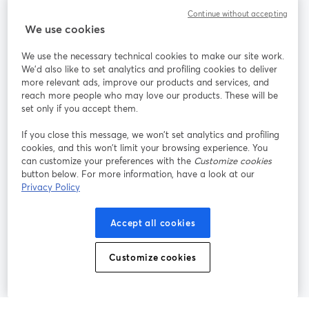
Continue without accepting
StreamYard：
We use cookies
We use the necessary technical cookies to make our site work.
参加する
We'd also like to set analytics and profiling cookies to deliver
more relevant ads, improve our products and services, and
オン
X
reach more people who may love our products. These will be
Facebook
YouTube
ライ
(Twitter)
新しいタブで開く
新し
新しいタブで開く
set only if you accept them.
ンセ
ミナ
If you close this message, we won’t set analytics and profiling
ー
cookies, and this won’t limit your browsing experience. You
can customize your preferences with the
Customize cookies
Instagram
LinkedIn
新しいタブで開く
新しいタブで開く
button below. For more information, have a look at our
Privacy Policy
Accept all cookies
利用規約
プラットフォーム利用規約
新しいタブで開く
新しいタブで開く
Customize cookies
個人情報保護方針
クッキーポリシー
新しいタブで開く
新しいタブで開く
クッキーの設定
ヘルプセンター
日本語
新しいタブで開く