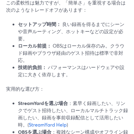
この柔軟性は魅力ですが、「簡単さ」を重視する場合は
次のようなトレードオフがあります：
セットアップ時間：
良い録画を得るまでにシーン
や音声ルーティング、ホットキーなどの設定が必
要。
ローカル前提：
OBSはローカル保存のみ。クラウ
ド録画やブラウザ経由のゲスト招待は標準で非対
応。
技術的負担：
パフォーマンスはハードウェアや設
定に大きく依存します。
実用的な選び方：
StreamYardを選ぶ場合
：素早く録画したい、リン
クでゲスト招待したい、ローカルマルチトラック録
画したい、録画を事前収録配信として活用したい
時。(
StreamYard Help
)
OBSを選ぶ場合
：複雑なシーン構成やオフライン録