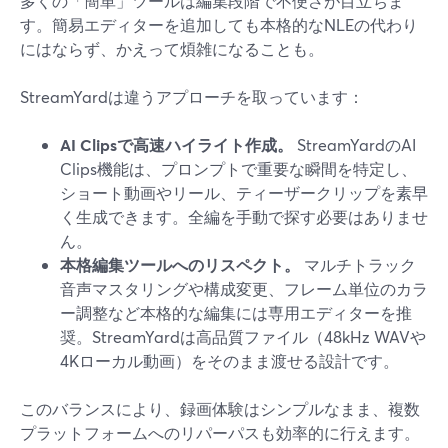
多くの「簡単」ツールは編集段階で不便さが目立ちま
す。簡易エディターを追加しても本格的なNLEの代わり
にはならず、かえって煩雑になることも。
StreamYardは違うアプローチを取っています：
AI Clipsで高速ハイライト作成。
StreamYardのAI
Clips機能は、プロンプトで重要な瞬間を特定し、
ショート動画やリール、ティーザークリップを素早
く生成できます。全編を手動で探す必要はありませ
ん。
本格編集ツールへのリスペクト。
マルチトラック
音声マスタリングや構成変更、フレーム単位のカラ
ー調整など本格的な編集には専用エディターを推
奨。StreamYardは高品質ファイル（48kHz WAVや
4Kローカル動画）をそのまま渡せる設計です。
このバランスにより、録画体験はシンプルなまま、複数
プラットフォームへのリパーパスも効率的に行えます。