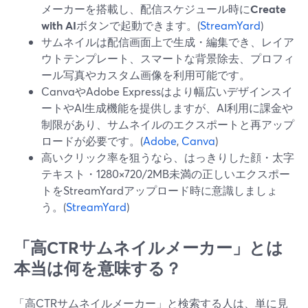
メーカーを搭載し、配信スケジュール時に
Create
with AI
ボタンで起動できます。(
StreamYard
)
サムネイルは配信画面上で生成・編集でき、レイア
ウトテンプレート、スマートな背景除去、プロフィ
ール写真やカスタム画像を利用可能です。
CanvaやAdobe Expressはより幅広いデザインスイ
ートやAI生成機能を提供しますが、AI利用に課金や
制限があり、サムネイルのエクスポートと再アップ
ロードが必要です。(
Adobe
,
Canva
)
高いクリック率を狙うなら、はっきりした顔・太字
テキスト・1280×720/2MB未満の正しいエクスポー
トをStreamYardアップロード時に意識しましょ
う。(
StreamYard
)
「高CTRサムネイルメーカー」とは
本当は何を意味する？
「高CTRサムネイルメーカー」と検索する人は、単に見