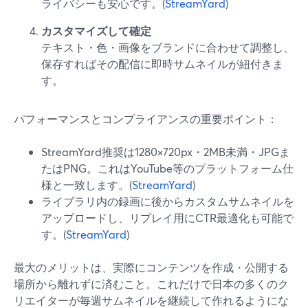
ライバシーも安心です。(
StreamYard
)
カスタマイズして確定
テキスト・色・画像をブランドに合わせて調整し、
保存すればその配信に即時サムネイルが紐付きま
す。
パフォーマンスとコンプライアンスの重要ポイント：
StreamYard推奨は1280×720px・2MB未満・JPGま
たはPNG。これはYouTube等のプラットフォーム仕
様と一致します。(
StreamYard
)
ライブラリ内の録画に後からカスタムサムネイルを
アップロードし、リプレイ用にCTR最適化も可能で
す。(
StreamYard
)
最大のメリットは、実際にコンテンツを作成・公開する
場所から離れずに済むこと。これだけで日本の多くのク
リエイターが毎週サムネイルを継続して作れるようにな