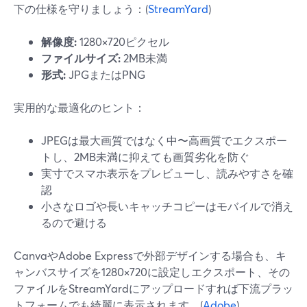
下の仕様を守りましょう：(
StreamYard
)
解像度:
1280×720ピクセル
ファイルサイズ:
2MB未満
形式:
JPGまたはPNG
実用的な最適化のヒント：
JPEGは最大画質ではなく中〜高画質でエクスポー
トし、2MB未満に抑えても画質劣化を防ぐ
実寸でスマホ表示をプレビューし、読みやすさを確
認
小さなロゴや長いキャッチコピーはモバイルで消え
るので避ける
CanvaやAdobe Expressで外部デザインする場合も、キ
ャンバスサイズを1280×720に設定しエクスポート、その
ファイルをStreamYardにアップロードすれば下流プラッ
トフォームでも綺麗に表示されます。(
Adobe
)