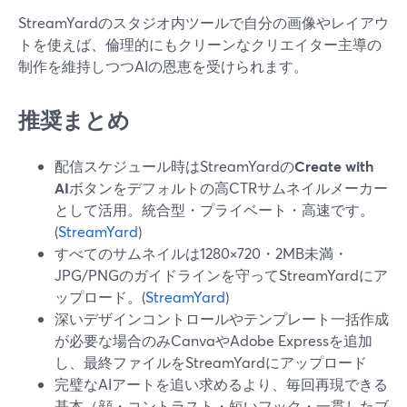
StreamYardのスタジオ内ツールで自分の画像やレイアウ
トを使えば、倫理的にもクリーンなクリエイター主導の
制作を維持しつつAIの恩恵を受けられます。
推奨まとめ
配信スケジュール時はStreamYardの
Create with
AI
ボタンをデフォルトの高CTRサムネイルメーカー
として活用。統合型・プライベート・高速です。
(
StreamYard
)
すべてのサムネイルは1280×720・2MB未満・
JPG/PNGのガイドラインを守ってStreamYardにア
ップロード。(
StreamYard
)
深いデザインコントロールやテンプレート一括作成
が必要な場合のみCanvaやAdobe Expressを追加
し、最終ファイルをStreamYardにアップロード
完璧なAIアートを追い求めるより、毎回再現できる
基本（顔・コントラスト・短いフック・一貫したブ