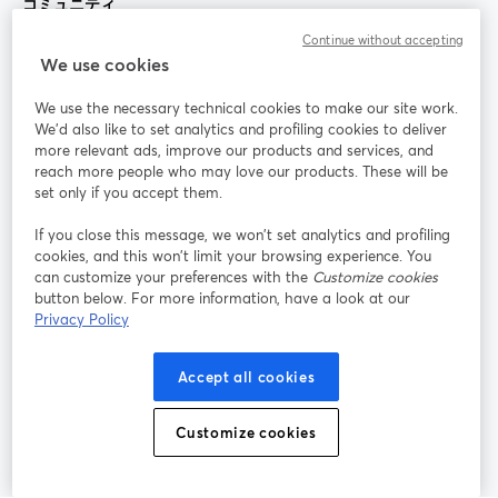
コミュニティ
Continue without accepting
StreamYard：
We use cookies
We use the necessary technical cookies to make our site work.
参加する
We'd also like to set analytics and profiling cookies to deliver
more relevant ads, improve our products and services, and
オン
X
reach more people who may love our products. These will be
Facebook
YouTube
ライ
(Twitter)
新しいタブで開く
新し
新しいタブで開く
set only if you accept them.
ンセ
ミナ
If you close this message, we won’t set analytics and profiling
ー
cookies, and this won’t limit your browsing experience. You
can customize your preferences with the
Customize cookies
Instagram
LinkedIn
新しいタブで開く
新しいタブで開く
button below. For more information, have a look at our
Privacy Policy
Accept all cookies
利用規約
プラットフォーム利用規約
新しいタブで開く
新しいタブで開く
Customize cookies
個人情報保護方針
クッキーポリシー
新しいタブで開く
新しいタブで開く
クッキーの設定
ヘルプセンター
日本語