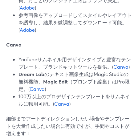
費、月ごとのクレジット上限はプランで決定。
(
Adobe
)
参考画像をアップロードしてスタイルやレイアウト
を誘導し、結果を微調整してダウンロード可能。
(
Adobe
)
Canva
YouTubeサムネイル用デザインタイプと豊富なテン
プレート、ブランドキットツールを提供。(
Canva
)
Dream Lab
のテキスト画像生成はMagic Studioの
無料機能、
Magic Edit
（プロンプト編集）はPro限
定。(
Canva
)
100万以上のプロデザインテンプレートをサムネイ
ルに転用可能。(
Canva
)
細部までアートディレクションしたい場合やテンプレー
トを大量作成したい場合に有効ですが、手間やコストが
増えます：