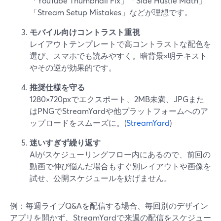
「YouTube Thumbnail Fix」「Side Hustle Math」
「Stream Setup Mistakes」などが理想です。
モバイル向けコントラスト重視
レイアウトテンプレートで高コントラストな配色を
選び、スマホでも読みやすく。暗背景×明テキスト
やその逆が効果的です。
推奨仕様を守る
1280×720pxでエクスポート、2MB未満、JPGまた
はPNGでStreamYardや他プラットフォームへのア
ップロードをスムーズに。(
StreamYard
)
迷いすぎず繰り返す
AIがスケジューリングフロー内にあるので、前回の
動画で伸び悩んだ場合もすぐ別レイアウトや画像を
試せ、公開スケジュールを妨げません。
例：毎週ライブQ&Aを配信する場合、毎回別のデザイン
アプリを開かず、StreamYardで来週の配信をスケジュー