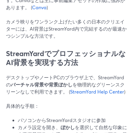
す。Canvaなどは主に事前編集アセットの作成に強みが
あります。 (
Canva
)
カメラ映りをワンランク上げたい多くの日本のクリエイ
ターには、AI背景はStreamYard内で完結するのが最速か
つシンプルな方法です。
StreamYardでプロフェッショナルな
AI背景を実現する方法
デスクトップやノートPCのブラウザ上で、StreamYard
の
バーチャル背景や背景ぼかし
を物理的なグリーンスク
リーンなしで利用できます。 (
StreamYard Help Center
)
具体的な手順：
パソコンからStreamYardスタジオに参加
カメラ設定を開き、
ぼかし
を選択して自然な印象に