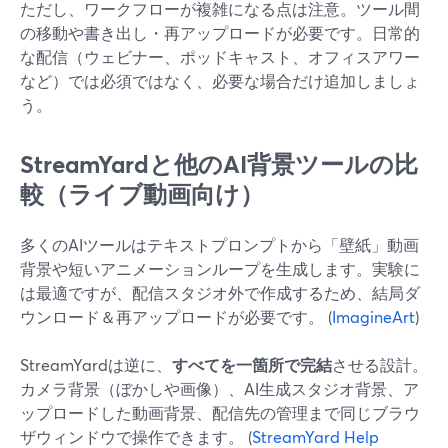
ただし、ワークフローが複雑になる点は注意。ツール間
の移動や書き出し・再アップロードが必要です。日常的
な配信（ウェビナー、ポッドキャスト、オフィスアワー
など）では必須ではなく、必要な場合だけ追加しましょ
う。
StreamYardと他のAI背景ツールの比
較（ライブ動画向け）
多くのAIツールはテキストプロンプトから「壁紙」動画
背景や短いアニメーションループを生成します。実験に
は最適ですが、配信スタジオ外で作成するため、結局ダ
ウンロード＆再アップロードが必要です。 (
ImagineArt
)
StreamYardは逆に、
すべてを一箇所で完結
させる設計。
カメラ背景（ぼかしや画像）、AI生成スタジオ背景、ア
ップロードした動画背景、配信先の管理まで同じブラウ
ザウィンドウで操作できます。 (
StreamYard Help