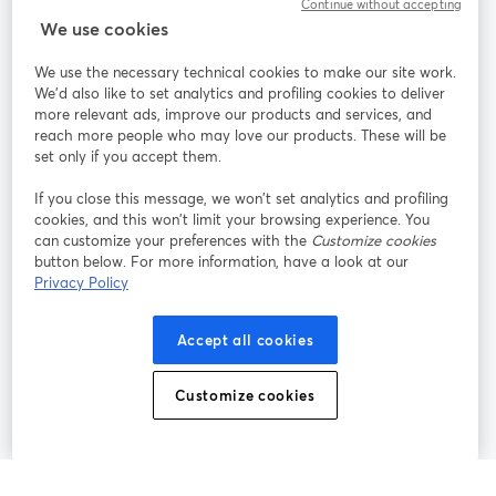
Continue without accepting
StreamYard：
We use cookies
We use the necessary technical cookies to make our site work.
参加する
We'd also like to set analytics and profiling cookies to deliver
more relevant ads, improve our products and services, and
オン
X
reach more people who may love our products. These will be
Facebook
YouTube
ライ
(Twitter)
新しいタブで開く
新し
新しいタブで開く
set only if you accept them.
ンセ
ミナ
If you close this message, we won’t set analytics and profiling
ー
cookies, and this won’t limit your browsing experience. You
can customize your preferences with the
Customize cookies
Instagram
LinkedIn
新しいタブで開く
新しいタブで開く
button below. For more information, have a look at our
Privacy Policy
Accept all cookies
利用規約
プラットフォーム利用規約
新しいタブで開く
新しいタブで開く
Customize cookies
個人情報保護方針
クッキーポリシー
新しいタブで開く
新しいタブで開く
クッキーの設定
ヘルプセンター
日本語
新しいタブで開く