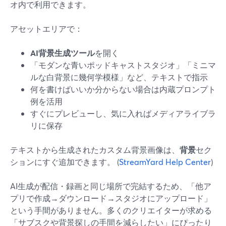
オ内で利用できます。
アセットエリアで：
AI背景生成ツール
を開く
「モダンな青いポッドキャストスタジオ」「ミニマ
ルな白背景に幾何学模様」など、テキストで指示
何を書けばいいか分からない場合は内蔵プロンプト
例を活用
すぐにプレビューし、気に入ればメディアライブラ
リに保存
テキストから生成されたカスタム背景画像は、
背景
セク
ションにすぐ追加できます。 (
StreamYard Help Center
)
AI生成が配信・録画と同じ場所で完結するため、「他ア
プリで作成→ダウンロード→スタジオにアップロード」
という手間がありません。多くのクリエイターが求める
「サブスクや背景探しの手間を減らしたい」にぴったり