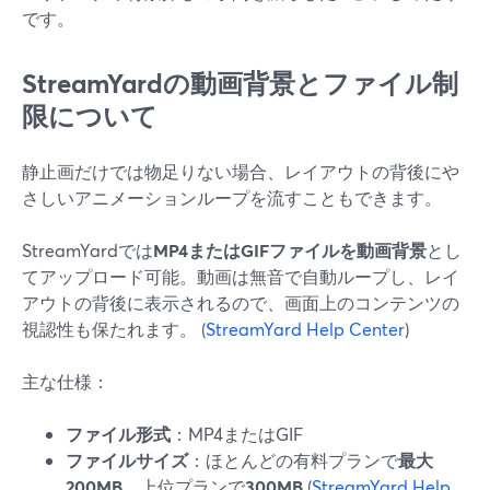
です。
StreamYardの動画背景とファイル制
限について
静止画だけでは物足りない場合、レイアウトの背後にや
さしいアニメーションループを流すこともできます。
StreamYardでは
MP4またはGIFファイルを動画背景
とし
てアップロード可能。動画は無音で自動ループし、レイ
アウトの背後に表示されるので、画面上のコンテンツの
視認性も保たれます。 (
StreamYard Help Center
)
主な仕様：
ファイル形式
：MP4またはGIF
ファイルサイズ
：ほとんどの有料プランで
最大
200MB
、上位プランで
300MB
(
StreamYard Help