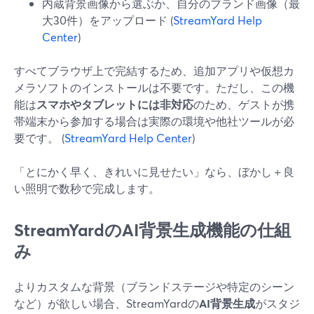
内蔵背景画像から選ぶか、自分のブランド画像（最
大30件）をアップロード (
StreamYard Help
Center
)
すべてブラウザ上で完結するため、追加アプリや仮想カ
メラソフトのインストールは不要です。ただし、この機
能は
スマホやタブレットには非対応
のため、ゲストが携
帯端末から参加する場合は実際の環境や他社ツールが必
要です。 (
StreamYard Help Center
)
「とにかく早く、きれいに見せたい」なら、ぼかし＋良
い照明で数秒で完成します。
StreamYardのAI背景生成機能の仕組
み
よりカスタムな背景（ブランドステージや特定のシーン
など）が欲しい場合、StreamYardの
AI背景生成
がスタジ