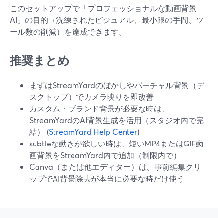
このセットアップで「プロフェッショナルな動画背景
AI」の目的（洗練されたビジュアル、最小限の手間、ツ
ール数の削減）を達成できます。
推奨まとめ
まずはStreamYardのぼかしやバーチャル背景（デ
スクトップ）でカメラ映りを即改善
カスタム・ブランド背景が必要な時は、
StreamYardのAI背景生成を活用（スタジオ内で完
結） (
StreamYard Help Center
)
subtleな動きが欲しい時は、短いMP4またはGIF動
画背景をStreamYard内で追加（制限内で）
Canva（または他エディター）は、事前編集クリ
ップでAI背景除去が本当に必要な時だけ使う