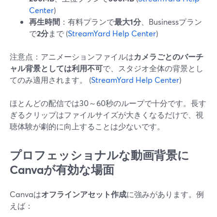
Center
)
再生時間
：有料プランで
最大1分
、Businessプラン
で
2分
まで (
StreamYard Help Center
)
注意点：アニメーションファイルは
カメラごとのバーチ
ャル背景としては利用不可
で、スタジオ全体の背景とし
てのみ適用されます。 (
StreamYard Help Center
)
ほとんどの配信では30～60秒のループで十分です。長す
ぎるクリップはファイルサイズが大きくなるだけで、視
聴体験が劇的に向上することは少ないです。
プロフェッショナルな動画背景に
Canvaが有効な場面
Canvaは
オフラインアセット作成
に強みがあります。例
えば：