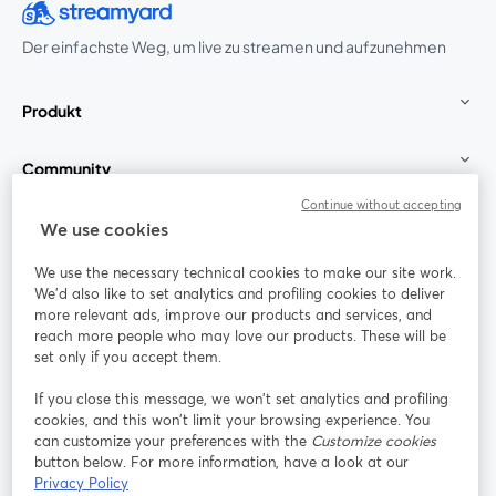
Der einfachste Weg, um live zu streamen und aufzunehmen
Produkt
Community
Continue without accepting
StreamYard für
We use cookies
We use the necessary technical cookies to make our site work.
Mitmachen
We'd also like to set analytics and profiling cookies to deliver
more relevant ads, improve our products and services, and
reach more people who may love our products. These will be
Webinar
Facebook
X (Twitter)
wird in einem neuen Tab geöffnet
wird in ei
set only if you accept them.
YouTube
Instagram
LinkedIn
wird in einem neuen Tab geöffnet
wird in einem neuen Tab geöffnet
wird in eine
If you close this message, we won’t set analytics and profiling
cookies, and this won’t limit your browsing experience. You
can customize your preferences with the
Customize cookies
button below. For more information, have a look at our
Privacy Policy