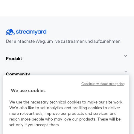
Der einfachste Weg, um live zu streamen und aufzunehmen
Produkt
Community
Continue without accepting
StreamYard für
We use cookies
We use the necessary technical cookies to make our site work.
Mitmachen
We'd also like to set analytics and profiling cookies to deliver
more relevant ads, improve our products and services, and
reach more people who may love our products. These will be
Webinar
Facebook
X (Twitter)
wird in einem neuen Tab geöffnet
wird in ei
set only if you accept them.
YouTube
Instagram
LinkedIn
wird in einem neuen Tab geöffnet
wird in einem neuen Tab geöffnet
wird in eine