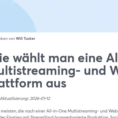
ieben von
Will Tucker
e wählt man eine Al
ltistreaming- und 
attform aus
Aktualisierung: 2026-01-12
e meisten, die nach einer All‑in‑One Multistreaming- und Web
 der Einstieg mit StreamYard browserbasierte Produktion, Soc