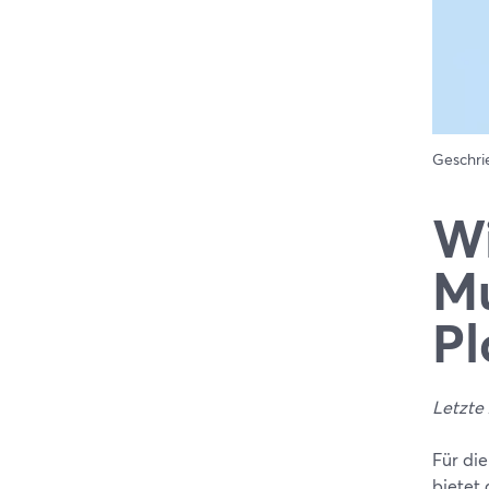
Geschr
Wi
Mu
Pl
Letzte 
Für di
bietet