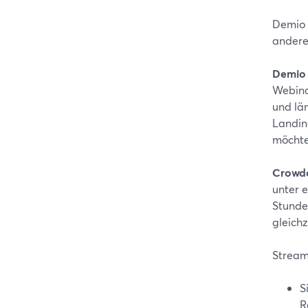
Demio 
andere
Demio
Webina
und län
Landin
möchte
Crowd
unter 
Stunde
gleichz
StreamY
S
R