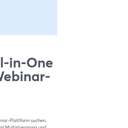
l‑in‑One
Webinar-
inar-Plattform suchen,
ial Multistreaming und