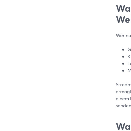
Was
Web
Wer na
G
K
L
M
Stream
ermögl
einem 
senden.
War