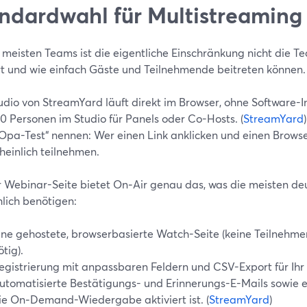
ndardwahl für Multistreaming
 meisten Teams ist die eigentliche Einschränkung nicht die Te
t und wie einfach Gäste und Teilnehmende beitreten können.
dio von StreamYard läuft direkt im Browser, ohne Software-In
10 Personen im Studio für Panels oder Co-Hosts. (
StreamYard
pa-Test“ nennen: Wer einen Link anklicken und einen Brows
heinlich teilnehmen.
r Webinar-Seite bietet On‑Air genau das, was die meisten 
hlich benötigen:
ine gehostete, browserbasierte Watch-Seite (keine Teilnehm
ötig).
egistrierung mit anpassbaren Feldern und CSV-Export für Ihr
utomatisierte Bestätigungs- und Erinnerungs-E-Mails sowie 
ie On‑Demand-Wiedergabe aktiviert ist. (
StreamYard
)