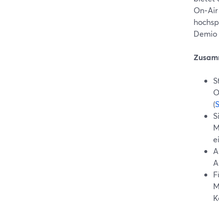
On‑Air
hochsp
Demio 
Zusam
S
O
(
S
M
e
A
A
F
M
K