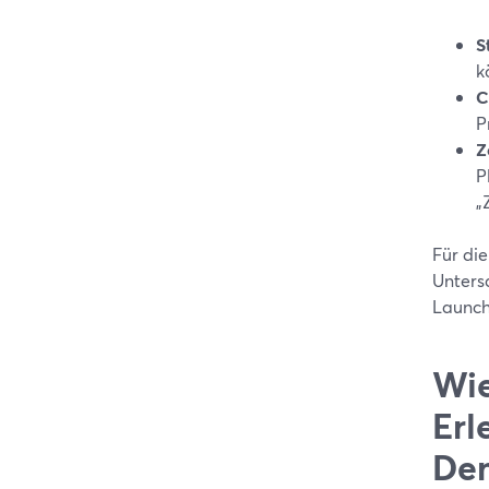
S
k
C
P
Z
P
„
Für di
Unters
Launch
Wie
Erl
Dem