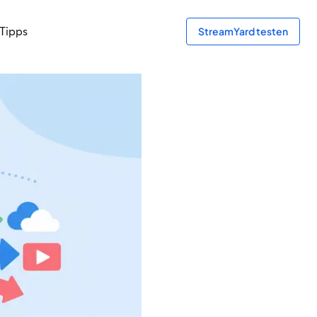
Tipps
StreamYard testen