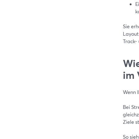
E
k
Sie er
Layout
Track-
Wie
im 
Wenn Ih
Bei Str
gleichz
Ziele s
So sieh