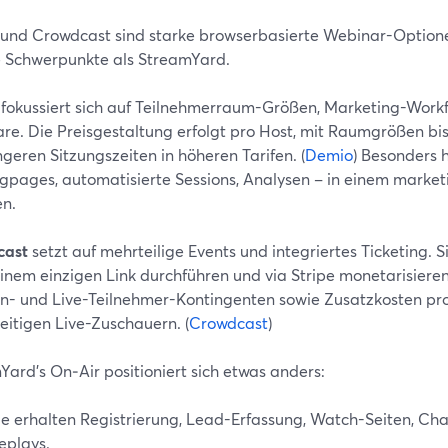
und Crowdcast sind starke browserbasierte Webinar-Optionen
 Schwerpunkte als StreamYard.
fokussiert sich auf Teilnehmerraum-Größen, Marketing-Workf
re. Die Preisgestaltung erfolgt pro Host, mit Raumgrößen bi
geren Sitzungszeiten in höheren Tarifen. (
Demio
) Besonders h
gpages, automatisierte Sessions, Analysen – in einem market
n.
cast
setzt auf mehrteilige Events und integriertes Ticketing.
einem einzigen Link durchführen und via Stripe monetarisieren
n- und Live-Teilnehmer-Kontingenten sowie Zusatzkosten pro
eitigen Live-Zuschauern. (
Crowdcast
)
ard’s On‑Air positioniert sich etwas anders:
ie erhalten Registrierung, Lead-Erfassung, Watch-Seiten, 
eplays.