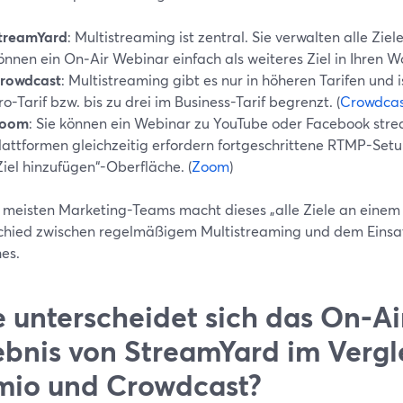
treamYard
: Multistreaming ist zentral. Sie verwalten alle Zie
önnen ein On‑Air Webinar einfach als weiteres Ziel in Ihren W
rowdcast
: Multistreaming gibt es nur in höheren Tarifen und i
ro-Tarif bzw. bis zu drei im Business-Tarif begrenzt. (
Crowdca
oom
: Sie können ein Webinar zu YouTube oder Facebook stre
lattformen gleichzeitig erfordern fortgeschrittene RTMP-Setu
Ziel hinzufügen“-Oberfläche. (
Zoom
)
e meisten Marketing-Teams macht dieses „alle Ziele an einem
chied zwischen regelmäßigem Multistreaming und dem Einsat
es.
 unterscheidet sich das On‑A
ebnis von StreamYard im Vergl
io und Crowdcast?