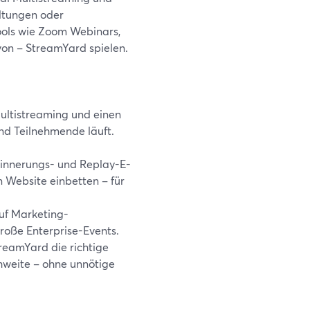
ltungen oder
ools wie Zoom Webinars,
von – StreamYard spielen.
Multistreaming und einen
nd Teilnehmende läuft.
Erinnerungs- und Replay-E-
 Website einbetten – für
uf Marketing-
große Enterprise-Events.
reamYard die richtige
chweite – ohne unnötige