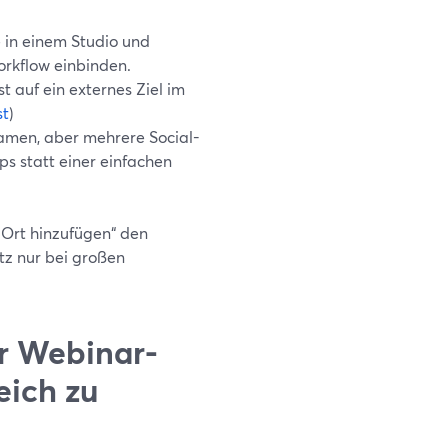
le in einem Studio und
orkflow einbinden.
st auf ein externes Ziel im
st
)
amen, aber mehrere Social-
ps statt einer einfachen
 Ort hinzufügen“ den
z nur bei großen
ir Webinar-
eich zu