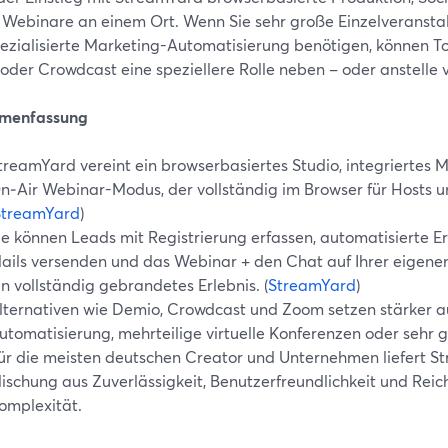
 Webinare an einem Ort. Wenn Sie sehr große Einzelveransta
ezialisierte Marketing-Automatisierung benötigen, können T
oder Crowdcast eine speziellere Rolle neben – oder anstelle 
menfassung
treamYard vereint ein browserbasiertes Studio, integriertes 
n‑Air Webinar-Modus, der vollständig im Browser für Hosts u
StreamYard
)
ie können Leads mit Registrierung erfassen, automatisierte 
ails versenden und das Webinar + den Chat auf Ihrer eigenen
in vollständig gebrandetes Erlebnis. (
StreamYard
)
lternativen wie Demio, Crowdcast und Zoom setzen stärker a
utomatisierung, mehrteilige virtuelle Konferenzen oder sehr 
ür die meisten deutschen Creator und Unternehmen liefert St
ischung aus Zuverlässigkeit, Benutzerfreundlichkeit und Rei
omplexität.