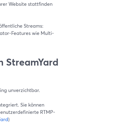
hrer Website stattfinden
öffentliche Streams:
ator-Features wie Multi-
in StreamYard
ming unverzichtbar.
ntegriert. Sie können
 benutzerdefinierte RTMP-
Yard
)