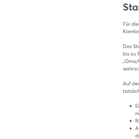
Sta
Für die
Komfor
Das Stu
bis zu 
„Oma/O
wahrsc
Auf de
tatsäc
E
n
R
A
d