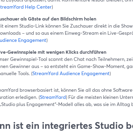
StreamYard Help Center
)
uschauer als Gäste auf den Bildschirm holen
it einem Studio-Link können Sie Zuschauer direkt in die Show
ownloads – und so aus einem Einweg-Stream ein Live-Gespr
udience Engagement
)
ive-Gewinnspiele mit wenigen Klicks durchführen
nser Gewinnspiel-Tool scannt den Chat nach Teilnehmern, zeig
inen Gewinner aus – so entsteht ein Game-Show-Moment, ga
anuelle Tools. (
StreamYard Audience Engagement
)
eamYard browserbasiert ist, können Sie all das ohne Software
ration erledigen. (
StreamYard
) Für die meisten kleinen Unt
 „Studio plus Engagement“-Modell alles ab, was sie im Alltag 
n ist ein integriertes Studio b