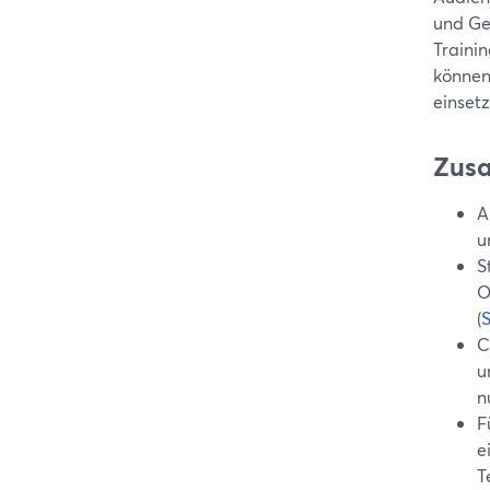
und Gew
Traini
können 
einsetz
Zus
A
u
S
O
(
C
u
n
F
e
T