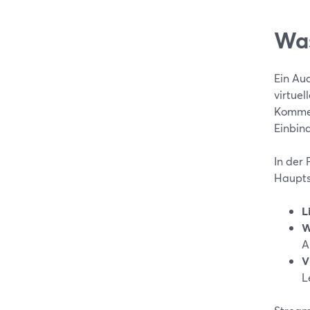
Was
Ein Aud
virtuel
Kommen
Einbin
In der
Haupts
L
W
A
V
L