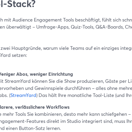
l-Stack?
h mit Audience Engagement Tools beschäftigt, fühlt sich schn
en überwältigt – Umfrage-Apps, Quiz-Tools, Q&A-Boards, Ch
t zwei Hauptgründe, warum viele Teams auf ein einziges integr
Yard setzen:
eniger Abos, weniger Einrichtung
it StreamYard können Sie die Show produzieren, Gäste per Li
ervorheben und Gewinnspiele durchführen – alles ohne mehre
abs. (
StreamYard
) Das hält Ihre monatliche Tool-Liste (und Ih
larere, verlässlichere Workflows
e mehr Tools Sie kombinieren, desto mehr kann schiefgehen –
ngagement-Features direkt im Studio integriert sind, muss Ih
nd einen Button-Satz lernen.