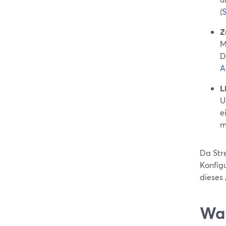
(
Z
M
D
A
L
U
e
m
Da Str
Konfigu
dieses
Wan