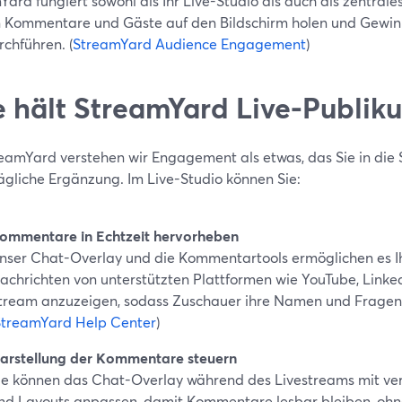
ard fungiert sowohl als Ihr Live-Studio als auch als zentral
 Kommentare und Gäste auf den Bildschirm holen und Gewinn
chführen. (
StreamYard Audience Engagement
)
 hält StreamYard Live-Publik
reamYard verstehen wir Engagement als etwas, das Sie in die 
ägliche Ergänzung. Im Live-Studio können Sie:
ommentare in Echtzeit hervorheben
nser Chat-Overlay und die Kommentartools ermöglichen es I
achrichten von unterstützten Plattformen wie YouTube, Linked
tream anzuzeigen, sodass Zuschauer ihre Namen und Fragen 
StreamYard Help Center
)
arstellung der Kommentare steuern
ie können das Chat-Overlay während des Livestreams mit ve
nd Layouts anpassen, damit Kommentare lesbar bleiben, ohne