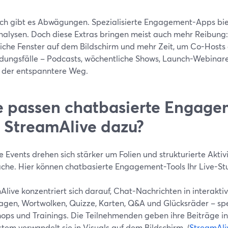
ich gibt es Abwägungen. Spezialisierte Engagement-Apps bie
nalysen. Doch diese Extras bringen meist auch mehr Reibung:
iche Fenster auf dem Bildschirm und mehr Zeit, um Co-Hosts al
ungsfälle – Podcasts, wöchentliche Shows, Launch-Webinare –
 der entspanntere Weg.
 passen chatbasierte Engage
 StreamAlive dazu?
 Events drehen sich stärker um Folien und strukturierte Akt
che. Hier können chatbasierte Engagement-Tools Ihr Live-Stu
Alive konzentriert sich darauf, Chat-Nachrichten in interakt
agen, Wortwolken, Quizze, Karten, Q&A und Glücksräder – spez
ops und Trainings. Die Teilnehmenden geben ihre Beiträge i
tem verwandelt sie in Visuals auf dem Bildschirm. (
StreamAli