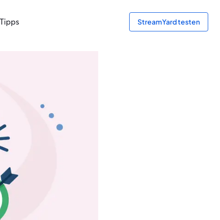
Tipps
StreamYard testen