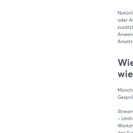
Natürl
oder A
zusätzl
Anwend
Ansatz
Wie
wie
Manche
Gesprä
Stream
– Umfr
Worksh
das Sys