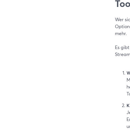
Too
Wer sic
Option
mehr.
Es gib
Stream
W
M
h
T
K
J
E
u