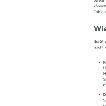
StreamY
können
Tab dur
Wie
Bei St
nachtr
K
U
N
S
(
D
S
u