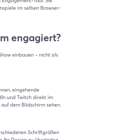
es Engagement-Tool: Sie
spiele im selben Browser-
um engagiert?
Show einbauen – nicht als
hnen, eingehende
In und Twitch direkt im
auf dem Bildschirm sehen.
rschiedenen Schriftgrößen
 Ihr Design zu überladen.