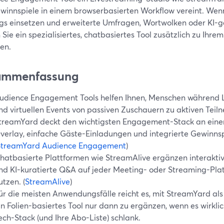
innspiele in einem browserbasierten Workflow vereint. Wenn S
ngs einsetzen und erweiterte Umfragen, Wortwolken oder KI-
Sie ein spezialisiertes, chatbasiertes Tool zusätzlich zu Ih
en.
ammenfassung
udience Engagement Tools helfen Ihnen, Menschen während 
nd virtuellen Events von passiven Zuschauern zu aktiven Tei
treamYard deckt den wichtigsten Engagement-Stack an eine
verlay, einfache Gäste-Einladungen und integrierte Gewinnspi
StreamYard Audience Engagement
)
hatbasierte Plattformen wie StreamAlive ergänzen interakt
nd KI-kuratierte Q&A auf jeder Meeting- oder Streaming-Platt
utzen. (
StreamAlive
)
ür die meisten Anwendungsfälle reicht es, mit StreamYard als
in Folien-basiertes Tool nur dann zu ergänzen, wenn es wirklich 
ech-Stack (und Ihre Abo-Liste) schlank.