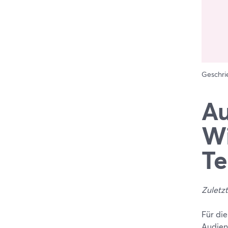
Geschr
Au
Wi
Te
Zuletzt
Für di
Audien