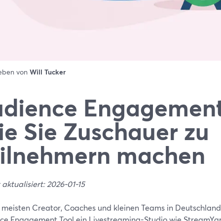
ieben von
Will Tucker
dience Engagement 
e Sie Zuschauer zu
ilnehmern machen
 aktualisiert: 2026-01-15
e meisten Creator, Coaches und kleinen Teams in Deutschland 
ce Engagement Tool ein Livestreaming-Studio wie StreamYa