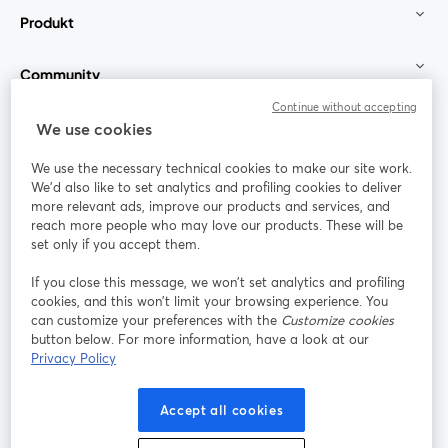
Produkt
Community
Continue without accepting
StreamYard für
We use cookies
We use the necessary technical cookies to make our site work.
Mitmachen
We'd also like to set analytics and profiling cookies to deliver
more relevant ads, improve our products and services, and
reach more people who may love our products. These will be
Webinar
Facebook
X (Twitter)
wird in einem neuen Tab geöffnet
wird in ei
set only if you accept them.
YouTube
Instagram
LinkedIn
wird in einem neuen Tab geöffnet
wird in einem neuen Tab geöffnet
wird in eine
If you close this message, we won’t set analytics and profiling
cookies, and this won’t limit your browsing experience. You
can customize your preferences with the
Customize cookies
button below. For more information, have a look at our
Privacy Policy
Nutzungsbedingungen
Plattformbedingungen
wird in einem neuen Tab geöffnet
wird in eine
Datenschutzrichtlinie
Cookie-Richtlinie
Accept all cookies
wird in einem neuen Tab geöffnet
wird in einem n
Cookie-Einstellungen
Hilfe-Center