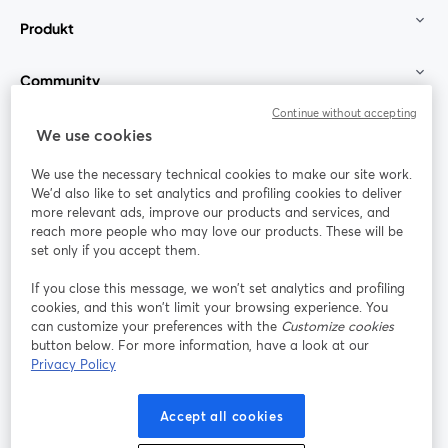
Produkt
Community
Continue without accepting
StreamYard für
We use cookies
We use the necessary technical cookies to make our site work.
Mitmachen
We'd also like to set analytics and profiling cookies to deliver
more relevant ads, improve our products and services, and
reach more people who may love our products. These will be
Webinar
Facebook
X (Twitter)
wird in einem neuen Tab geöffnet
wird in ei
set only if you accept them.
YouTube
Instagram
LinkedIn
wird in einem neuen Tab geöffnet
wird in einem neuen Tab geöffnet
wird in eine
If you close this message, we won’t set analytics and profiling
cookies, and this won’t limit your browsing experience. You
can customize your preferences with the
Customize cookies
button below. For more information, have a look at our
Privacy Policy
Nutzungsbedingungen
Plattformbedingungen
wird in einem neuen Tab geöffnet
wird in eine
Datenschutzrichtlinie
Cookie-Richtlinie
Accept all cookies
wird in einem neuen Tab geöffnet
wird in einem n