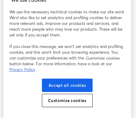
We use the necessary technical cookies to make our site work.
Mitmachen
We'd also like to set analytics and profiling cookies to deliver
more relevant ads, improve our products and services, and
reach more people who may love our products. These will be
Webinar
Facebook
X (Twitter)
wird in einem neuen Tab geöffnet
wird in ei
set only if you accept them.
YouTube
Instagram
LinkedIn
wird in einem neuen Tab geöffnet
wird in einem neuen Tab geöffnet
wird in eine
If you close this message, we won’t set analytics and profiling
cookies, and this won’t limit your browsing experience. You
can customize your preferences with the
Customize cookies
button below. For more information, have a look at our
Privacy Policy
Nutzungsbedingungen
Plattformbedingungen
wird in einem neuen Tab geöffnet
wird in eine
Datenschutzrichtlinie
Cookie-Richtlinie
Accept all cookies
wird in einem neuen Tab geöffnet
wird in einem n
Cookie-Einstellungen
Hilfe-Center
Customize cookies
wird in einem ne
Deutsch
©
2026
Bending Spoons US Inc.