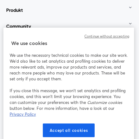
Produkt
Community
Continue without accepting
StreamYard für
We use cookies
We use the necessary technical cookies to make our site work.
Mitmachen
We'd also like to set analytics and profiling cookies to deliver
more relevant ads, improve our products and services, and
reach more people who may love our products. These will be
Webinar
Facebook
X (Twitter)
wird in einem neuen Tab geöffnet
wird in ei
set only if you accept them.
YouTube
Instagram
LinkedIn
wird in einem neuen Tab geöffnet
wird in einem neuen Tab geöffnet
wird in eine
If you close this message, we won’t set analytics and profiling
cookies, and this won’t limit your browsing experience. You
can customize your preferences with the
Customize cookies
button below. For more information, have a look at our
Privacy Policy
Nutzungsbedingungen
Plattformbedingungen
wird in einem neuen Tab geöffnet
wird in eine
Datenschutzrichtlinie
Cookie-Richtlinie
Accept all cookies
wird in einem neuen Tab geöffnet
wird in einem n