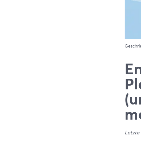
Geschr
En
Pl
(u
me
Letzte 