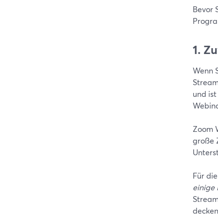
Bevor S
Progra
1. Z
Wenn Si
Stream
und ist
Webina
Zoom W
große 
Unterst
Für die
einige
Stream
decken