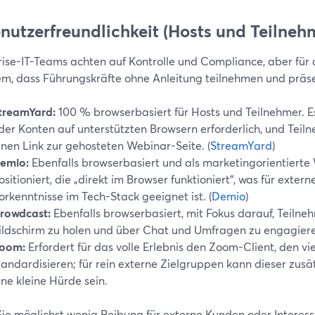
enutzerfreundlichkeit (Hosts und Teilneh
rise-IT-Teams achten auf Kontrolle und Compliance, aber für 
lem, dass Führungskräfte ohne Anleitung teilnehmen und präs
treamYard:
100 % browserbasiert für Hosts und Teilnehmer. Es
der Konten auf unterstützten Browsern erforderlich, und Teiln
inen Link zur gehosteten Webinar-Seite. (
StreamYard
)
emio:
Ebenfalls browserbasiert und als marketingorientierte
ositioniert, die „direkt im Browser funktioniert“, was für exte
orkenntnisse im Tech-Stack geeignet ist. (
Demio
)
rowdcast:
Ebenfalls browserbasiert, mit Fokus darauf, Teilne
ildschirm zu holen und über Chat und Umfragen zu engagiere
oom:
Erfordert für das volle Erlebnis den Zoom-Client, den v
tandardisieren; für rein externe Zielgruppen kann dieser zusätz
ine kleine Hürde sein.
ie möglichst wenig Reibung für externe Kunden oder Interesse