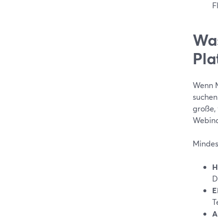
F
Was
Pla
Wenn M
suchen
große,
Webina
Mindes
H
D
E
T
A