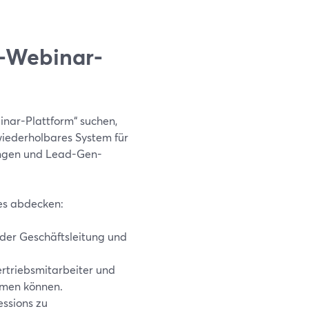
e-Webinar-
nar-Plattform“ suchen,
wiederholbares System für
ungen und Lead-Gen-
es abdecken:
der Geschäftsleitung und
ertriebsmitarbeiter und
ehmen können.
essions zu