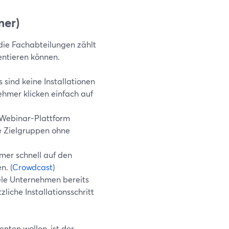
mer)
die Fachabteilungen zählt
entieren können.
 sind keine Installationen
ehmer klicken einfach auf
 Webinar-Plattform
rne Zielgruppen ohne
hmer schnell auf den
n. (
Crowdcast
)
iele Unternehmen bereits
liche Installationsschritt
nten wollen, ist der