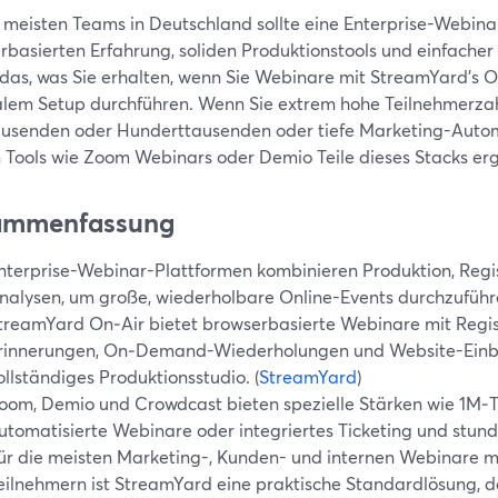
e meisten Teams in Deutschland sollte eine Enterprise-Webina
rbasierten Erfahrung, soliden Produktionstools und einfacher
das, was Sie erhalten, wenn Sie Webinare mit StreamYard’s 
lem Setup durchführen. Wenn Sie extrem hohe Teilnehmerzah
usenden oder Hunderttausenden oder tiefe Marketing-Autom
 Tools wie Zoom Webinars oder Demio Teile dieses Stacks er
ammenfassung
nterprise-Webinar-Plattformen kombinieren Produktion, Regis
nalysen, um große, wiederholbare Online-Events durchzuführ
treamYard On‑Air bietet browserbasierte Webinare mit Regis
rinnerungen, On‑Demand-Wiederholungen und Website-Einbe
ollständiges Produktionsstudio. (
StreamYard
)
oom, Demio und Crowdcast bieten spezielle Stärken wie 1M‑T
utomatisierte Webinare oder integriertes Ticketing und stun
ür die meisten Marketing-, Kunden- und internen Webinare mi
eilnehmern ist StreamYard eine praktische Standardlösung, da