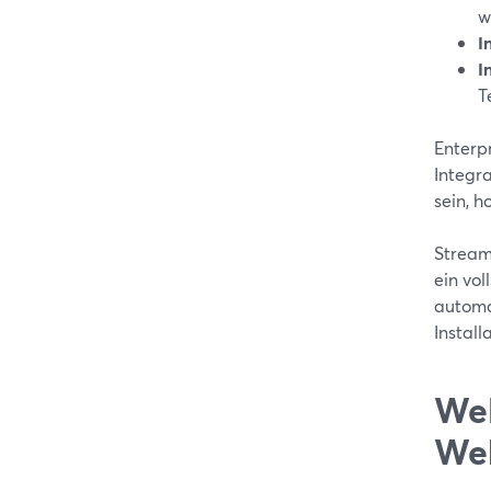
w
I
I
T
Enterp
Integra
sein, h
Stream
ein vol
automa
Install
Wel
Web