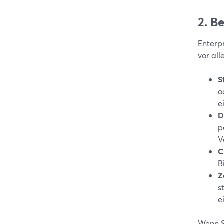
2. B
Enterp
vor al
S
o
e
D
p
V
C
B
Z
s
e
Wenn S