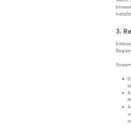
browse
Instal
3. R
Enterp
Regist
Stream
E
k
A
M
A
v
ak