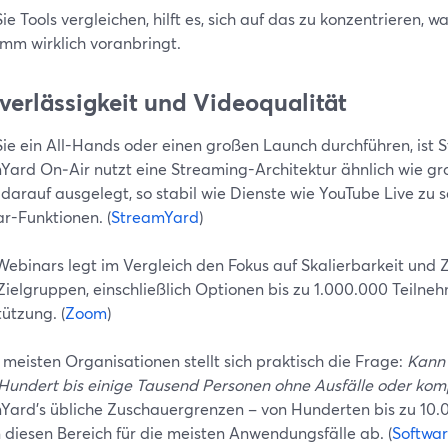
ie Tools vergleichen, hilft es, sich auf das zu konzentrieren, 
mm wirklich voranbringt.
uverlässigkeit und Videoqualität
e ein All-Hands oder einen großen Launch durchführen, ist St
Yard On‑Air nutzt eine Streaming-Architektur ähnlich wie g
 darauf ausgelegt, so stabil wie Dienste wie YouTube Live zu s
r-Funktionen. (
StreamYard
)
ebinars legt im Vergleich den Fokus auf Skalierbarkeit und Zu
Zielgruppen, einschließlich Optionen bis zu 1.000.000 Teilneh
ützung. (
Zoom
)
 meisten Organisationen stellt sich praktisch die Frage:
Kann 
 Hundert bis einige Tausend Personen ohne Ausfälle oder kom
Yard’s übliche Zuschauergrenzen – von Hunderten bis zu 10.
 diesen Bereich für die meisten Anwendungsfälle ab. (
Softwa