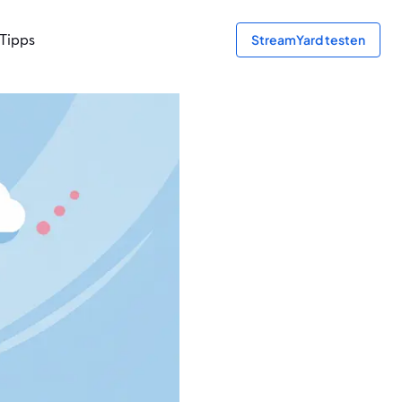
Tipps
StreamYard testen