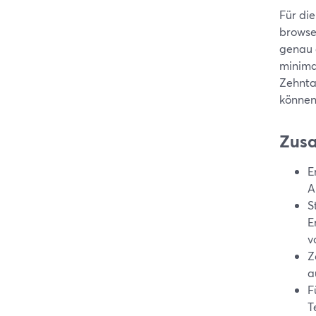
Für di
browse
genau 
minima
Zehnta
können
Zus
E
A
S
E
v
Z
a
F
T