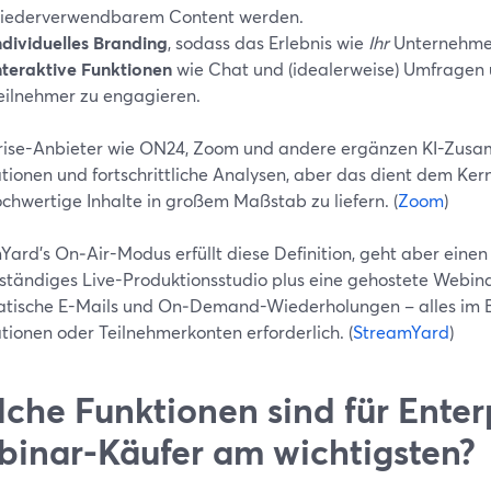
iederverwendbarem Content werden.
ndividuelles Branding
, sodass das Erlebnis wie
Ihr
Unternehmen 
nteraktive Funktionen
wie Chat und (idealerweise) Umfragen
eilnehmer zu engagieren.
rise-Anbieter wie ON24, Zoom und andere ergänzen KI-Zusa
tionen und fortschrittliche Analysen, aber das dient dem Ker
ochwertige Inhalte in großem Maßstab zu liefern. (
Zoom
)
Yard’s On‑Air-Modus erfüllt diese Definition, geht aber eine
lständiges Live-Produktionsstudio plus eine gehostete Webina
tische E-Mails und On‑Demand-Wiederholungen – alles im B
ationen oder Teilnehmerkonten erforderlich. (
StreamYard
)
che Funktionen sind für Enter
inar-Käufer am wichtigsten?