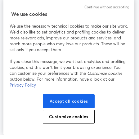
Continue without accepting
StreamYard für
We use cookies
We use the necessary technical cookies to make our site work.
Mitmachen
We'd also like to set analytics and profiling cookies to deliver
more relevant ads, improve our products and services, and
reach more people who may love our products. These will be
Webinar
Facebook
X (Twitter)
wird in einem neuen Tab geöffnet
wird in ei
set only if you accept them.
YouTube
Instagram
LinkedIn
wird in einem neuen Tab geöffnet
wird in einem neuen Tab geöffnet
wird in eine
If you close this message, we won’t set analytics and profiling
cookies, and this won’t limit your browsing experience. You
can customize your preferences with the
Customize cookies
button below. For more information, have a look at our
Privacy Policy
Nutzungsbedingungen
Plattformbedingungen
wird in einem neuen Tab geöffnet
wird in eine
Datenschutzrichtlinie
Cookie-Richtlinie
Accept all cookies
wird in einem neuen Tab geöffnet
wird in einem n
Cookie-Einstellungen
Hilfe-Center
Customize cookies
wird in einem ne
Deutsch