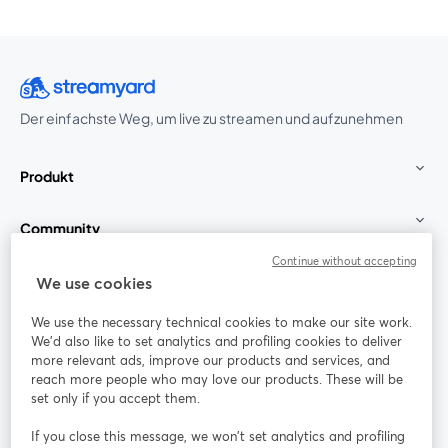
Der einfachste Weg, um live zu streamen und aufzunehmen
Produkt
Community
Continue without accepting
StreamYard für
We use cookies
We use the necessary technical cookies to make our site work.
Mitmachen
We'd also like to set analytics and profiling cookies to deliver
more relevant ads, improve our products and services, and
reach more people who may love our products. These will be
Webinar
Facebook
X (Twitter)
wird in einem neuen Tab geöffnet
wird in ei
set only if you accept them.
YouTube
Instagram
LinkedIn
wird in einem neuen Tab geöffnet
wird in einem neuen Tab geöffnet
wird in eine
If you close this message, we won’t set analytics and profiling