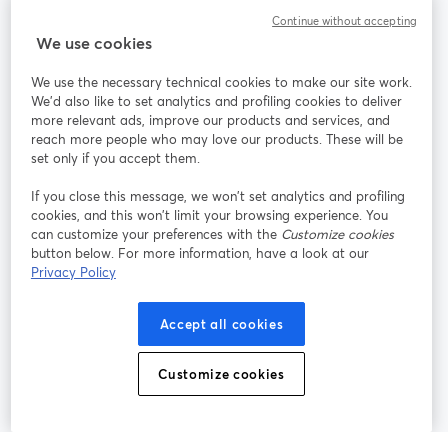
Continue without accepting
StreamYard für
We use cookies
We use the necessary technical cookies to make our site work.
Mitmachen
We'd also like to set analytics and profiling cookies to deliver
more relevant ads, improve our products and services, and
reach more people who may love our products. These will be
Webinar
Facebook
X (Twitter)
wird in einem neuen Tab geöffnet
wird in ei
set only if you accept them.
YouTube
Instagram
LinkedIn
wird in einem neuen Tab geöffnet
wird in einem neuen Tab geöffnet
wird in eine
If you close this message, we won’t set analytics and profiling
cookies, and this won’t limit your browsing experience. You
can customize your preferences with the
Customize cookies
button below. For more information, have a look at our
Privacy Policy
Nutzungsbedingungen
Plattformbedingungen
wird in einem neuen Tab geöffnet
wird in eine
Datenschutzrichtlinie
Cookie-Richtlinie
Accept all cookies
wird in einem neuen Tab geöffnet
wird in einem n
Cookie-Einstellungen
Hilfe-Center
Customize cookies
wird in einem ne
Deutsch