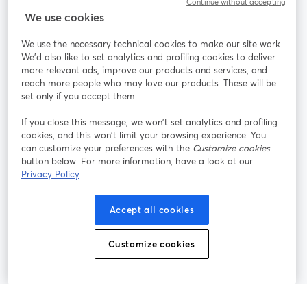
Continue without accepting
StreamYard für
We use cookies
We use the necessary technical cookies to make our site work.
Mitmachen
We'd also like to set analytics and profiling cookies to deliver
more relevant ads, improve our products and services, and
reach more people who may love our products. These will be
Webinar
Facebook
X (Twitter)
wird in einem neuen Tab geöffnet
wird in ei
set only if you accept them.
YouTube
Instagram
LinkedIn
wird in einem neuen Tab geöffnet
wird in einem neuen Tab geöffnet
wird in eine
If you close this message, we won’t set analytics and profiling
cookies, and this won’t limit your browsing experience. You
can customize your preferences with the
Customize cookies
button below. For more information, have a look at our
Privacy Policy
Nutzungsbedingungen
Plattformbedingungen
wird in einem neuen Tab geöffnet
wird in eine
Datenschutzrichtlinie
Cookie-Richtlinie
Accept all cookies
wird in einem neuen Tab geöffnet
wird in einem n
Cookie-Einstellungen
Hilfe-Center
Customize cookies
wird in einem ne
Deutsch
©
2026
Bending Spoons US Inc.