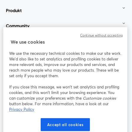
Produkt
Community
Continue without accepting
StreamYard für
We use cookies
We use the necessary technical cookies to make our site work.
Mitmachen
We'd also like to set analytics and profiling cookies to deliver
more relevant ads, improve our products and services, and
reach more people who may love our products. These will be
Webinar
Facebook
X (Twitter)
wird in einem neuen Tab geöffnet
wird in ei
set only if you accept them.
YouTube
Instagram
LinkedIn
wird in einem neuen Tab geöffnet
wird in einem neuen Tab geöffnet
wird in eine
If you close this message, we won’t set analytics and profiling
cookies, and this won’t limit your browsing experience. You
can customize your preferences with the
Customize cookies
button below. For more information, have a look at our
Privacy Policy
Nutzungsbedingungen
Plattformbedingungen
wird in einem neuen Tab geöffnet
wird in eine
Datenschutzrichtlinie
Cookie-Richtlinie
Accept all cookies
wird in einem neuen Tab geöffnet
wird in einem n