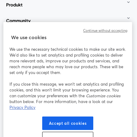
Produkt
Community
Continue without accepting
StreamYard für
We use cookies
We use the necessary technical cookies to make our site work.
Mitmachen
We'd also like to set analytics and profiling cookies to deliver
more relevant ads, improve our products and services, and
reach more people who may love our products. These will be
Webinar
Facebook
X (Twitter)
wird in einem neuen Tab geöffnet
wird in ei
set only if you accept them.
YouTube
Instagram
LinkedIn
wird in einem neuen Tab geöffnet
wird in einem neuen Tab geöffnet
wird in eine
If you close this message, we won’t set analytics and profiling
cookies, and this won’t limit your browsing experience. You
can customize your preferences with the
Customize cookies
button below. For more information, have a look at our
Privacy Policy
Nutzungsbedingungen
Plattformbedingungen
wird in einem neuen Tab geöffnet
wird in eine
Datenschutzrichtlinie
Cookie-Richtlinie
Accept all cookies
wird in einem neuen Tab geöffnet
wird in einem n
Cookie-Einstellungen
Hilfe-Center