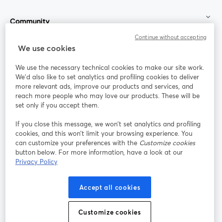
Community
Continue without accepting
StreamYard für
We use cookies
We use the necessary technical cookies to make our site work.
Mitmachen
We'd also like to set analytics and profiling cookies to deliver
more relevant ads, improve our products and services, and
reach more people who may love our products. These will be
Webinar
Facebook
X (Twitter)
wird in einem neuen Tab geöffnet
wird in ei
set only if you accept them.
YouTube
Instagram
LinkedIn
wird in einem neuen Tab geöffnet
wird in einem neuen Tab geöffnet
wird in eine
If you close this message, we won’t set analytics and profiling
cookies, and this won’t limit your browsing experience. You
can customize your preferences with the
Customize cookies
button below. For more information, have a look at our
Privacy Policy
Nutzungsbedingungen
Plattformbedingungen
wird in einem neuen Tab geöffnet
wird in eine
Datenschutzrichtlinie
Cookie-Richtlinie
Accept all cookies
wird in einem neuen Tab geöffnet
wird in einem n
Cookie-Einstellungen
Hilfe-Center
Customize cookies
wird in einem ne
Deutsch