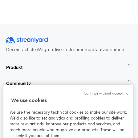
Der einfachste Weg, um live zu streamen und aufzunehmen
Produkt
Community
Continue without accepting
StreamYard für
We use cookies
We use the necessary technical cookies to make our site work.
Mitmachen
We'd also like to set analytics and profiling cookies to deliver
more relevant ads, improve our products and services, and
reach more people who may love our products. These will be
Webinar
Facebook
X (Twitter)
wird in einem neuen Tab geöffnet
wird in ei
set only if you accept them.